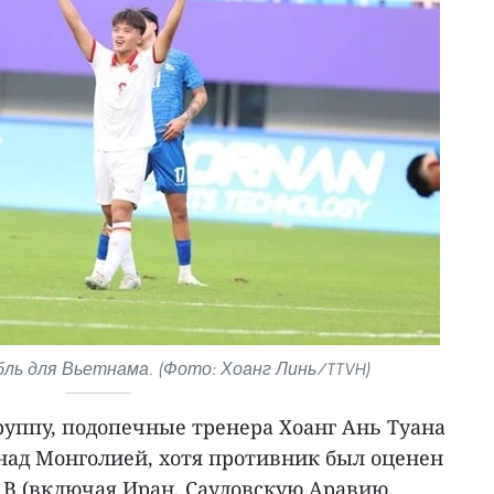
бль для Вьетнама. (Фото: Хоанг Линь/TTVH)
руппу, подопечные тренера Хоанг Ань Туана
над Монголией, хотя противник был оценен
е B (включая Иран, Саудовскую Аравию,