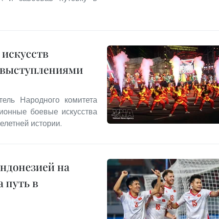
 искусств
 выступлениями
тель Народного комитета
ционные боевые искусства
елетней истории.
Индонезией на
 путь в