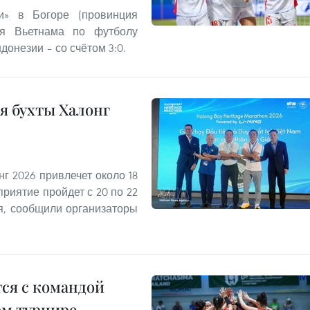
и» в Богоре (провинция
ая Вьетнама по футболу
онезии – со счётом 3:0.
я бухты Халонг
г 2026 привлечет около 18
риятие пройдет с 20 по 22
ря, сообщили организаторы
ся с командой
ом турнире