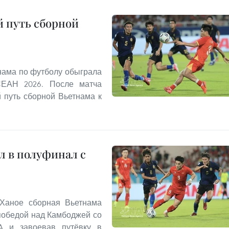
 путь сборной
нама по футболу обыграла
ЕАН 2026. После матча
 путь сборной Вьетнама к
л в полуфинал с
 Ханое сборная Вьетнама
победой над Камбоджей со
 A и завоевав путёвку в