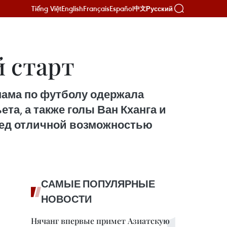
Tiếng Việt
English
Français
Español
Русский
中文
й старт
тнама по футболу одержала
та, а также голы Ван Кханга и
еред отличной возможностью
САМЫЕ ПОПУЛЯРНЫЕ
НОВОСТИ
Нячанг впервые примет Азиатскую