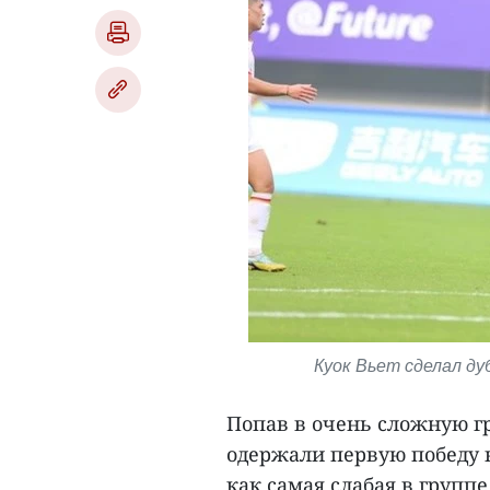
Куок Вьет сделал ду
Попав в очень сложную г
одержали первую победу 
как самая слабая в групп