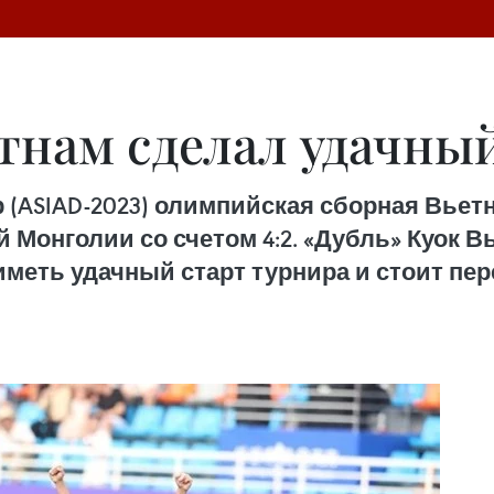
тнам cделал удачны
р (ASIAD-2023) олимпийская сборная Вье
Монголии со счетом 4:2. «Дубль» Куок Вье
иметь удачный старт турнира и стоит п