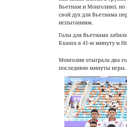
Вьетнам и Монголию), но
свой дух для Вьетнама п
испытаниям.
Голы для Вьетнама забили
Кханга в 41-ю минуту и Нг
Монголия отыграла два го
последнюю минуты игры.