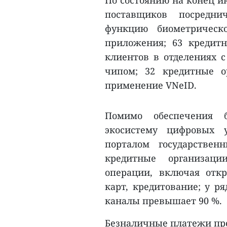
По состоянию на конец ию
поставщиков посредни
функцию биометрическ
приложения; 63 кредит
клиентов в отделениях с
чипом; 32 кредитные о
применение VNeID.
Помимо обеспечения б
экосистему цифровых 
порталом государствен
кредитные организац
операции, включая откр
карт, кредитование; у р
каналы превышает 90 %.
Безналичные платежи про