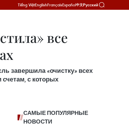
Tiếng Việt
English
Français
Español
Русский
中文
стила» все
ах
сль завершила «очистку» всех
 счетам, с которых
САМЫЕ ПОПУЛЯРНЫЕ
НОВОСТИ