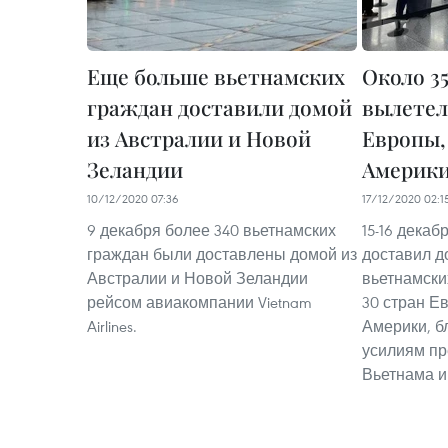
Еще больше вьетнамских
Около 3
граждан доставили домой
вылетел
из Австралии и Новой
Европы,
Зеландии
Америк
10/12/2020 07:36
17/12/2020 02:1
9 декабря более 340 вьетнамских
15-16 декабр
граждан были доставлены домой из
доставил д
Австралии и Новой Зеландии
вьетнамски
рейсом авиакомпании Vietnam
30 стран Е
Airlines.
Америки, б
усилиям пр
Вьетнама и