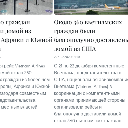
50 граждан
Около 360 вьетнамских
и домой из
граждан были
 Африки и Южной
благополучно доставлен
и
домой из США
5
22/12/2020 04:18
я рейс Vietnam Airlines
С 21 по 22 декабря компетентные
омой около 350
Вьетнама, представительства в
х граждан из более чем
США, национальная авиакомпани
вропы, Африки и Южной
Вьетнама (Vietnam Airlines) в
лагодаря совместным
координации с компетентными
едставительства
органами принимающей стороны
 местных властей.
организовали рейсы и
благополучно доставили домой
около 360 вьетнамских граждан.