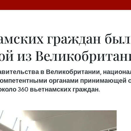
намских граждан был
ой из Великобритан
авительства в Великобритании, национ
ии с компетентными органами принимающей
коло 360 вьетнамских граждан.