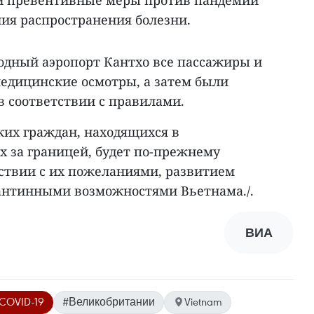
 и превентивные меры против пандемии
ния распространения болезни.
дный аэропорт Кантхо все пассажиры и
едицинские осмотры, а затем были
в соответствии с правилами.
ких граждан, находящихся в
х за границей, будет по-прежнему
тствии с их пожеланиями, развитием
антинными возможностями Вьетнама./.
ВИА
COVID-19
#Великобритании
Vietnam