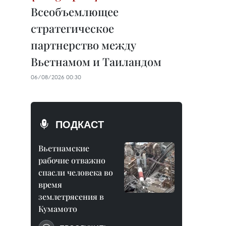
Всеобъемлющее
стратегическое
партнерство между
Вьетнамом и Таиландом
06/08/2026 00:30
ПОДКАСТ
Вьетнамские
рабочие отважно
спасли человека во
время
землетрясения в
Кумамото