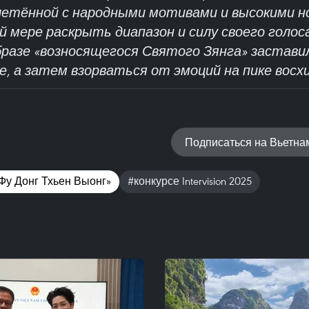
летённой с народными мотивами и высокими н
й мере раскрыть диапазон и силу своего голо
разе «возносящегося Святого Зянга» застави
, а затем взорваться от эмоций на пике восх
Подписаться на Вьетн
Фу Донг Тхьен Выонг»
#конкурсе Intervision 2025