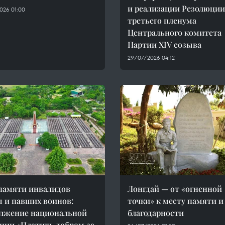
и реализации Резолюции
026 01:00
третьего пленума
Центрального комитета
Партии XIV созыва
29/07/2026 04:12
памяти инвалидов
Лонгдай — от «огненной
 и павших воинов:
точки» к месту памяти и
лжение национальной
благодарности
ции «Платить добром за