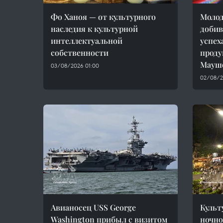
Фо Ханоя — от культурного
Молод
наследия к культурной
добив
интеллектуальной
успех
собственности
проду
Мауш
03/08/2026 01:00
02/08/2
Авианосец USS George
Культ
Washington прибыл с визитом
ночно