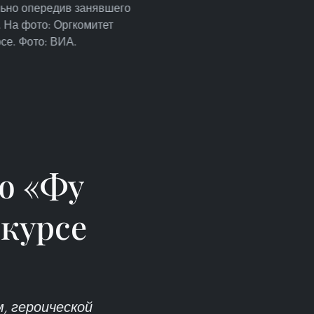
льно опередив занявшего
. На фото: Оргкомитет
се. Фото: ВИА.
ю «Фу
нкурсе
, героической