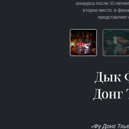
конкурса после 30-летн
второе место, в фина
представляет 
Дык 
Донг 
«Фу Донг Тхь