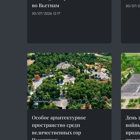
во Вьетнам
30/07/2
30/07/2026 12:17
Особое архитектурное
День 
пространство среди
войны
величественных гор
продо
Чыонгшон
тради