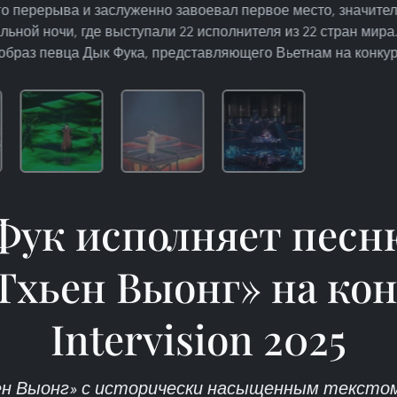
его перерыва и заслуженно завоевал первое место, значите
льной ночи, где выступали 22 исполнителя из 22 стран мира
образ певца Дык Фука, представляющего Вьетнам на конкур
Фук исполняет песн
Тхьен Выонг» на ко
Intervision 2025
ен Выонг» с исторически насыщенным текстом