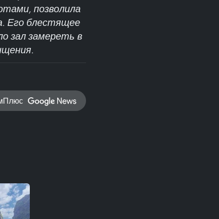
отами, позволила
са. Его блестящее
ло зал замереть в
ищения.
амПлюс