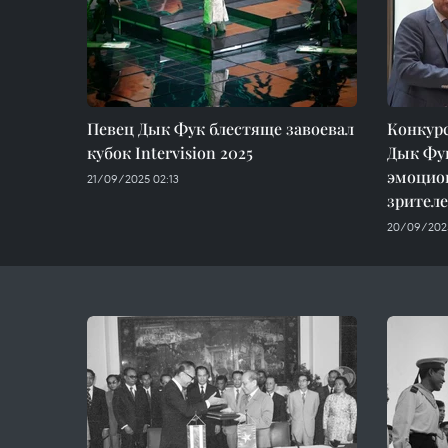
Певец Дык Фук блестяще завоевал
Конкурс
кубок Intervision 2025
Дык Фу
эмоцио
21/09/2025 02:13
зрител
20/09/2025