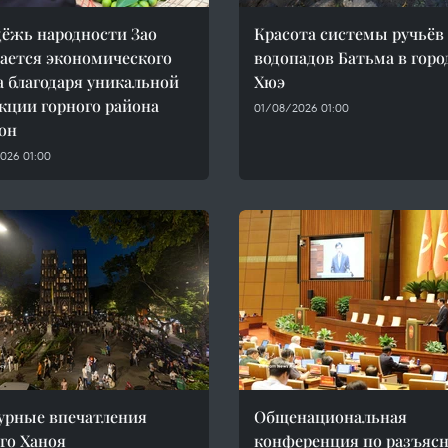
ёжь народности Зао
Красота системы ручьёв
ается экономического
водопадов Батьма в горо
а благодаря уникальной
Хюэ
кции горного района
01/08/2026 01:00
он
026 01:00
урные впечатления
Общенациональная
го Ханоя
конференция по разъяс