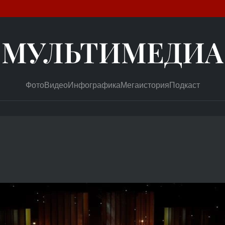
МУЛЬТИМЕДИА
Фото
Видео
Инфографика
Мегаистория
Подкаст