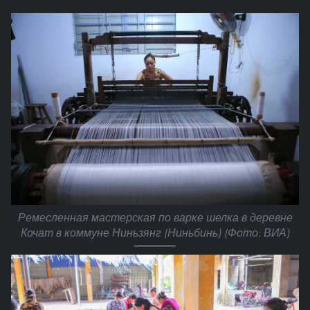
Ремесленная мастерская по варке шелка в деревне
Кочат в коммуне Ниньзянг (Ниньбинь) (Фото: ВИА)