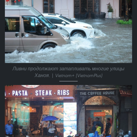
Ливни продолжают затапливать многие улицы
Ханоя. | Vietnam+ (VietnamPlus)