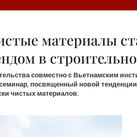
истые материалы ст
ндом в строительно
ительства совместно с Вьетнамским инс
о семинар, посвященный новой тенденции
ски чистых материалов.