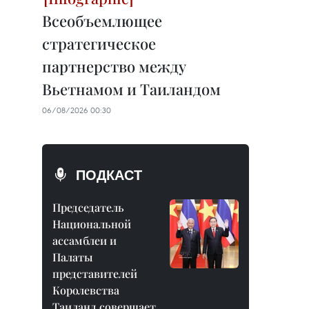
Всеобъемлющее
стратегическое
партнерство между
Вьетнамом и Таиландом
06/08/2026 00:30
ПОДКАСТ
Председатель
Национальной
ассамблеи и
Палаты
представителей
Королевства
Таиланд совершает