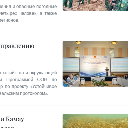
днения и опасные погодные
четырех человек, а также
регионов.
 управлению
и
о хозяйства и окружающей
 и Программой ООН по
р по проекту «Устойчивое
альским протоколом».
и Камау