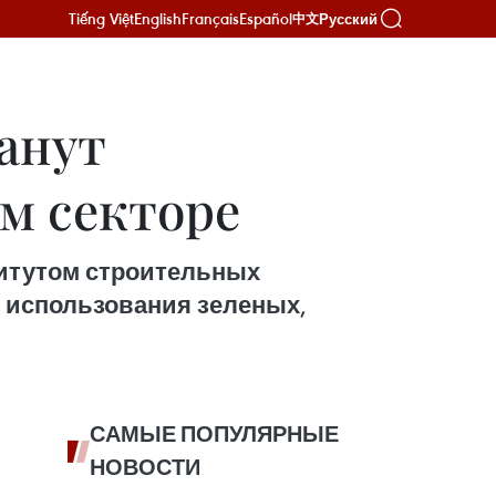
Tiếng Việt
English
Français
Español
Русский
中文
анут
м секторе
титутом строительных
 использования зеленых,
САМЫЕ ПОПУЛЯРНЫЕ
НОВОСТИ