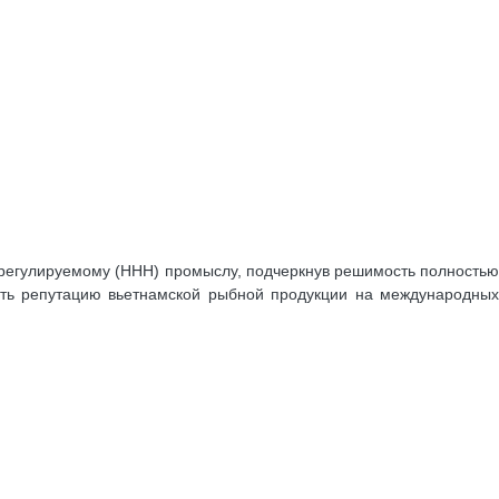
ерегулируемому (ННН) промыслу, подчеркнув решимость полностью
ить репутацию вьетнамской рыбной продукции на международных