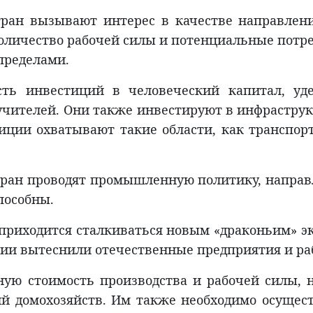
стран вызывают интерес в качестве направлен
количество рабочей силы и потенциальные потр
 пределами.
сть инвестиций в человеческий капитал, уд
чителей. Они также инвестируют в инфраструк
ции охватывают такие области, как транспорт,
стран проводят промышленную политику, направ
способны.
и приходится сталкиваться новым «драконьим» 
ции вытеснили отечественные предприятия и ра
ую стоимость производства и рабочей силы, н
ий домохозяйств. Им также необходимо осущес