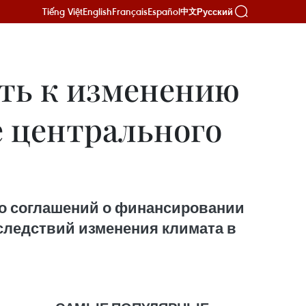
Tiếng Việt
English
Français
Español
Русский
中文
ть к изменению
е центрального
ько соглашений о финансировании
следствий изменения климата в