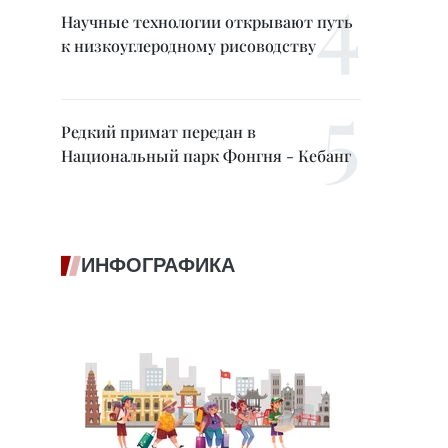
Научные технологии открывают путь
к низкоуглеродному рисоводству
Редкий примат передан в
Национальный парк Фонгня - Кебанг
ИНФОГРАФИКА