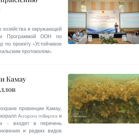
и
о хозяйства и окружающей
 и Программой ООН по
р по проекту «Устойчивое
альским протоколом».
и Камау
аллов
охране провинции Камау,
ралл Acropora millepora и
и – входят в перечень
зновения и редких видов