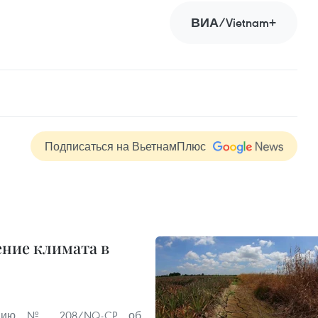
ВИА/Vietnam+
Подписаться на ВьетнамПлюс
ение климата в
люцию № 208/NQ-CP об