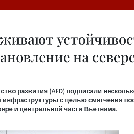
рживают устойчивос
тановление на север
нтство развития (AFD) подписали нескол
й инфраструктуры с целью смягчения по
ере и центральной части Вьетнама.