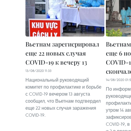
Вьетнам зарегисрировал
Вьетнам
еще 22 новых случая
еще 6 н
COVID-19 к вечеру 13
COVID-1
скончал
13/08/2020 11:33
Национальный руководящий
14/08/2020 01:5
комитет по профилактике и борьбе
По информ
с COVID-19 вечером 13 августа
руководяще
сообщил, что Вьетнам подтвердил
профилакти
еще 22 новых случая заражения
утром 14 а
COVID-19.
зафиксиров
COVID-19, в