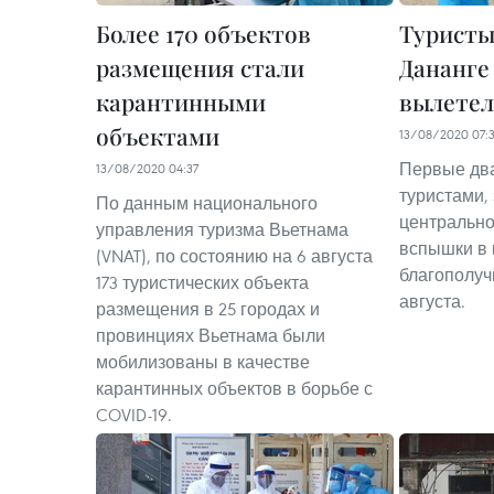
Более 170 объектов
Туристы
размещения стали
Дананге
карантинными
вылетел
объектами
13/08/2020 07:
Первые два
13/08/2020 04:37
туристами,
По данным национального
центрально
управления туризма Вьетнама
вспышки в 
(VNAT), по состоянию на 6 августа
благополуч
173 туристических объекта
августа.
размещения в 25 городах и
провинциях Вьетнама были
мобилизованы в качестве
карантинных объектов в борьбе с
COVID-19.