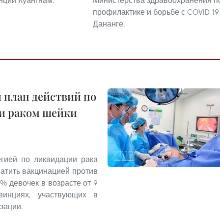
инции Куангнам.
Министерства здравоохранения п
профилактике и борьбе с COVID-19
Дананге.
 план действий по
 и раком шейки
егией по ликвидации рака
ватить вакцинацией против
% девочек в возрасте от 9
инциях, участвующих в
зации.