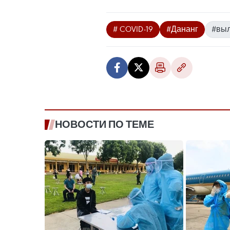
# COVID-19
#Дананг
#выл
НОВОСТИ ПО ТЕМЕ