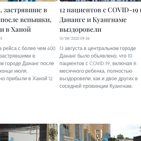
, застрявшие в
12 пациентов с COVID-19 
 после вспышки,
Дананге и Куангнаме
и в Ханой
выздоровели
35
13/08/2020 09:36
 рейса с более чем 400
13 августа в центральном городе
 застрявшими в
Дананг было объявлено, что 10
м городе Дананг после
пациентов с COVID-19, включая 8-
конце июля,
месячного ребенка, полностью
но прибыли в Ханой 12
выздоровели, как и двое других в
соседней провинции Куангнам.