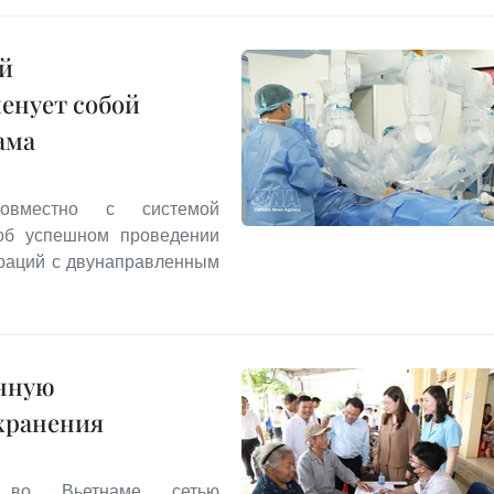
й
енует собой
ама
совместно с системой
 об успешном проведении
раций с двунаправленным
анную
хранения
й во Вьетнаме сетью