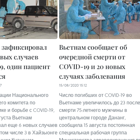
 зафиксировал
Вьетнам сообщает об
овых случаев
очередной смерти от
9, один пациент
COVID-19 и 20 новых
ся
случаях заболевания
7
15/08/2020 15:12
ации Национального
Число погибших от COVID-19 во
го комитета по
Вьетнаме увеличилось до 23 посл
ке и борьбе с COVID-19,
смерти 75-летнего мужчины в
вгуста Вьетнам
центральном городе Дананг,
ал еще 6 новых случаев
сообщила 15 августа постоянная
 том числе 3 в Хайзыонге
специальная рабочая группа