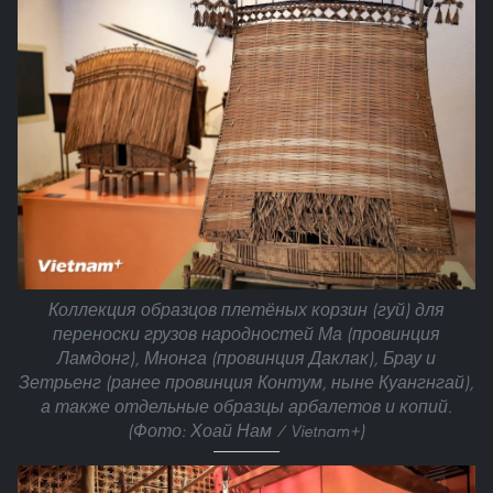
Коллекция образцов плетёных корзин (гуй) для
переноски грузов народностей Ма (провинция
Ламдонг), Мнонга (провинция Даклак), Брау и
Зетрьенг (ранее провинция Контум, ныне Куангнгай),
а также отдельные образцы арбалетов и копий.
(Фото: Хоай Нам / Vietnam+)