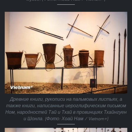
Древние книги, рукописи на пальмовых листьях, а
также книги, написанные иероглифическим письмом
Ном, народностей Тай и Тхай в провинциях Тхайнгуен
и Шонла. (Фото: Хоай Нам / Vietnam+)