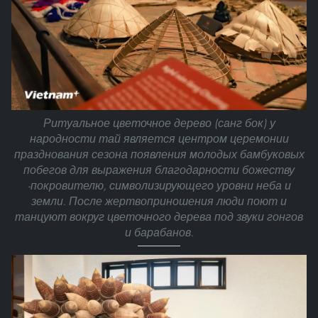
Ритуальное цветочное дерево (санг бок) у
народности тай является центром церемонии
празднования сезона появления молодых бамбуковых
побегов для выражения благодарности божеству
-покровителю, символизирующего уровни неба и
земли. После жертвоприношения люди поют и
танцуют вокруг цветочного дерева под звуки гонгов
и барабанов.