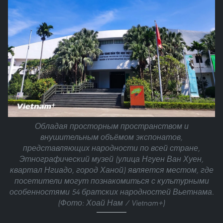
Обладая просторным пространством и
внушительным объёмом экспонатов,
представляющих народности по всей стране,
Этнографический музей (улица Нгуен Ван Хуен,
квартал Нгиадо, город Ханой) является местом, где
посетители могут познакомиться с культурными
особенностями 54 братских народностей Вьетнама.
(Фото: Хоай Нам / Vietnam+)