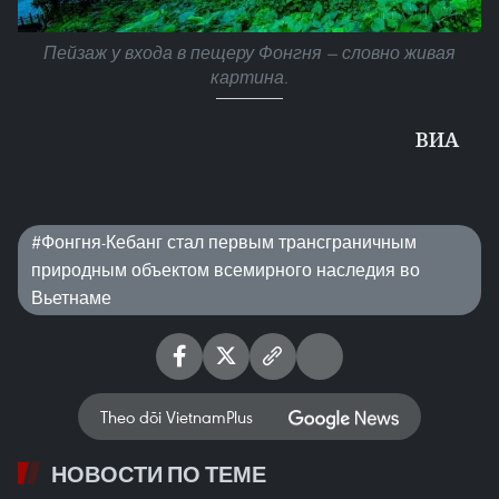
Пейзаж у входа в пещеру Фонгня — словно живая
картина.
ВИA
#Фонгня-Кебанг стал первым трансграничным
природным объектом всемирного наследия во
Вьетнаме
Theo dõi VietnamPlus
НОВОСТИ ПО ТЕМЕ