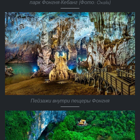
парк Фонгня-Кебанг (Фото: Oxalis)
Пейзажи внутри пещеры Фонгня