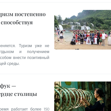
уризм постепенно
 способствуя
еняется. Туризм уже не
отдыхом и получением
особом внести позитивный
щей среды.
нфук —
ердце столицы
емя работает более 150