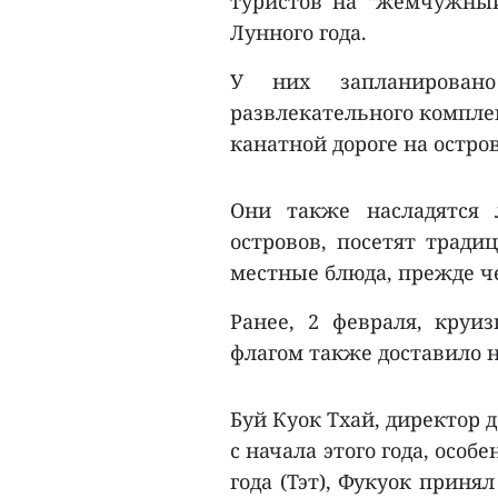
туристов на “жемчужный
Лунного года.
У них запланирован
развлекательного комплек
канатной дороге на остро
Они также насладятся
островов, посетят трад
местные блюда, прежде че
Ранее, 2 февраля, круи
флагом также доставило н
Буй Куок Тхай, директор 
с начала этого года, осо
года (Тэт), Фукуок приня