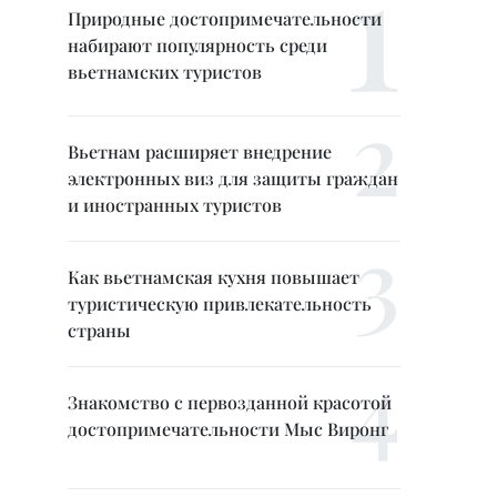
Природные достопримечательности
набирают популярность среди
вьетнамских туристов
Вьетнам расширяет внедрение
электронных виз для защиты граждан
и иностранных туристов
Как вьетнамская кухня повышает
туристическую привлекательность
страны
Знакомство с первозданной красотой
достопримечательности Мыс Виронг