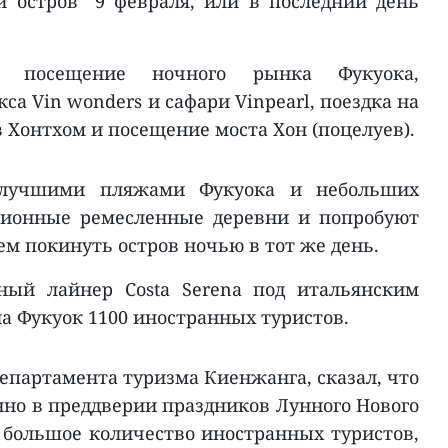
 остров” 9 февраля, или в последний день
о посещение ночного рынка Фукуока,
са Vin wonders и сафари Vinpearl, поездка на
в Хонтхом и посещение моста Хон (поцелуев).
 лучшими пляжами Фукуока и небольших
иционные ремесленные деревни и попробуют
м покинуть остров ночью в тот же день.
зный лайнер Costa Serena под итальянским
а Фукуок 1100 иностранных туристов.
департамента туризма Киенжанга, сказал, что
бенно в преддверии праздников Лунного Нового
л большое количество иностранных туристов,