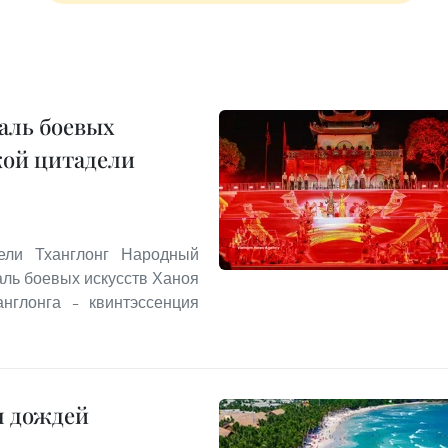
аль боевых
кой цитадели
ели Тханглонг Народный
ль боевых искусств Ханоя
англонга – квинтэссенция
н дождей