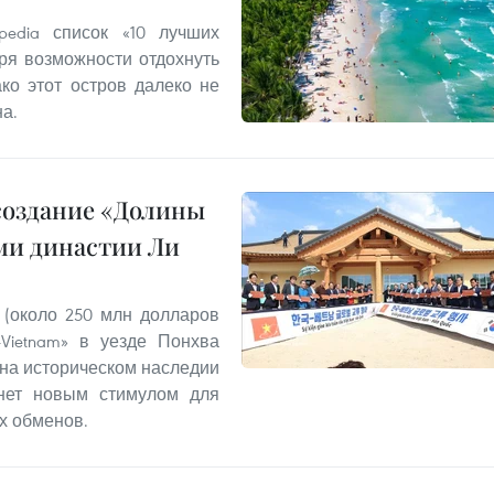
edia список «10 лучших
ря возможности отдохнуть
ко этот остров далеко не
а.
создание «Долины
ми династии Ли
 (около 250 млн долларов
Vietnam» в уезде Понхва
 на историческом наследии
анет новым стимулом для
х обменов.