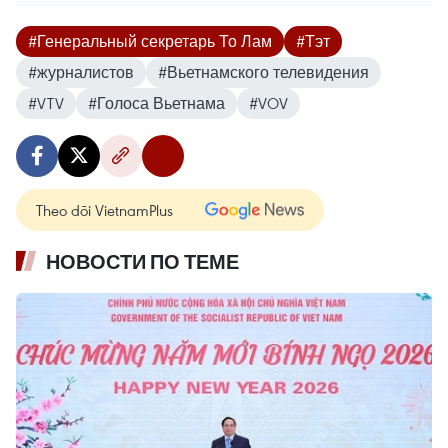
#Генеральный секретарь То Лам
#Тэт
#журналистов
#Вьетнамского телевидения
#VTV
#Голоса Вьетнама
#VOV
Theo dõi VietnamPlus
НОВОСТИ ПО ТЕМЕ