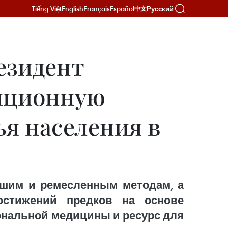
Tiếng Việt
English
Français
Español
Русский
中文
езидент
диционную
ья населения в
вшим и ремесленным методам, а
остижений предков на основе
ональной медицины и ресурс для