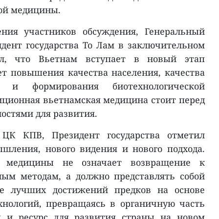
ой медицины.
ния участников обсуждения, Генеральный
дент государства То Лам в заключительном
ул, что Вьетнам вступает в новый этап
ет повышения качества населения, качества
в и формирования биотехнологической
ционная вьетнамская медицина стоит перед
стями для развития.
 ЦК КПВ, Президент государства отметил
шления, нового видения и нового подхода.
й медицины не означает возвращение к
ым методам, а должно представлять собой
ие лучших достижений предков на основе
хнологий, превращаясь в органичную часть
 и ресурс для развития страны на новом