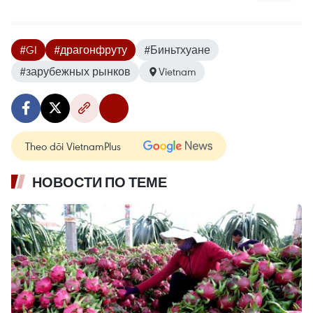
#GI
#драгонфруту
#Биньтхуане
#зарубежных рынков
Vietnam
Theo dõi VietnamPlus
НОВОСТИ ПО ТЕМЕ