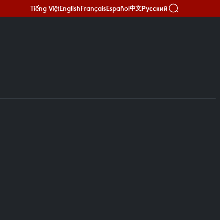
Tiếng Việt
English
Français
Español
Русский
中文