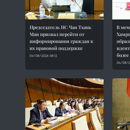
Председатель НС Чан Тхань
В мем
Ман призвал перейти от
Хамро
информирования граждан к
образ
их правовой поддержке
идент
более
04/08/2026 08:12
04/08/2