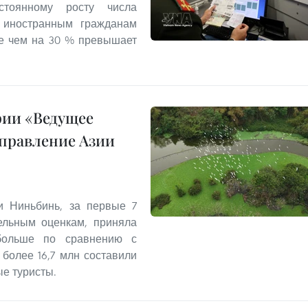
стоянному росту числа
л иностранным гражданам
ее чем на 30 % превышает
рии «Ведущее
правление Азии
и Ниньбинь, за первые 7
ельным оценкам, приняла
 больше по сравнению с
более 16,7 млн составили
ые туристы.