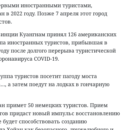
первыми иностранными туристами,
 в 2022 году. Позже 7 апреля этот город
стов.
овинции Куангнам принял 126 американских
ппа иностранных туристов, прибывшая в
году после долгого перерыва туристической
оронавируса COVID-19.
уппа туристов посетит пагоду моста
…, а затем поедут на лодках в гончарную
ан примет 50 немецких туристов. Прием
тов придаст новый импульс восстановлению
е будет способствовать созданию
а Хойан как безопасного, дружелюбного и