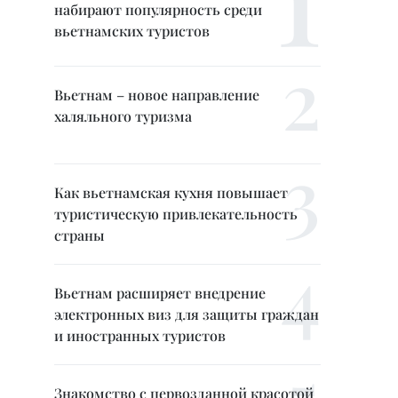
набирают популярность среди
вьетнамских туристов
Вьетнам – новое направление
халяльного туризма
Как вьетнамская кухня повышает
туристическую привлекательность
страны
Вьетнам расширяет внедрение
электронных виз для защиты граждан
и иностранных туристов
Знакомство с первозданной красотой