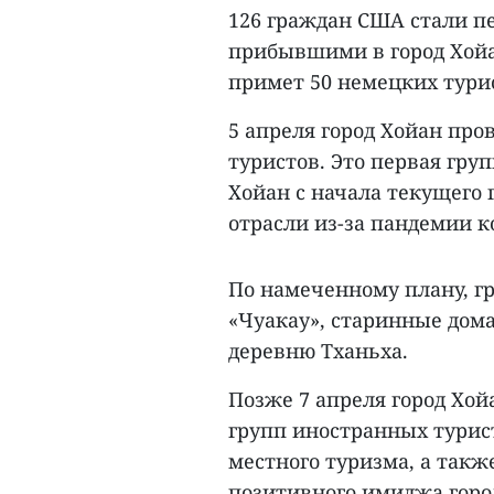
126 граждан США стали 
прибывшими в город Хойан
примет 50 немецких тури
5 апреля город Хойан пр
туристов. Это первая гру
Хойан с начала текущего 
отрасли из-за пандемии к
По намеченному плану, гр
«Чуакау», старинные дома
деревню Тханьха.
Позже 7 апреля город Хой
групп иностранных турис
местного туризма, а такж
позитивного имиджа город