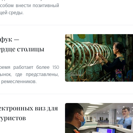
особом внести позитивный
щей среды.
нфук —
ердце столицы
емя работает более 150
ынок, где представлены,
 ремесленников.
ектронных виз для
туристов