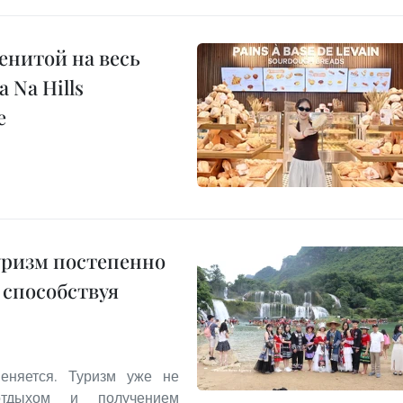
енитой на весь
 Na Hills
е
уризм постепенно
 способствуя
еняется. Туризм уже не
отдыхом и получением