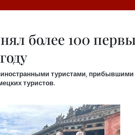
инял более 100 перв
году
иностранными туристами, прибывшими в 
емецких туристов.