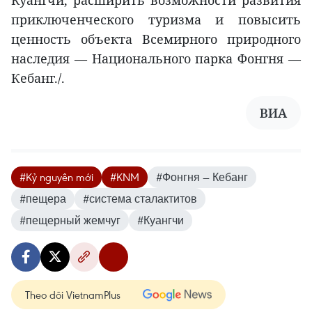
Куангчи, расширить возможности развития
приключенческого туризма и повысить
ценность объекта Всемирного природного
наследия — Национального парка Фонгня —
Кебанг./.
ВИА
#Kỷ nguyên mới
#KNM
#Фонгня — Кебанг
#пещера
#система сталактитов
#пещерный жемчуг
#Куангчи
Theo dõi VietnamPlus