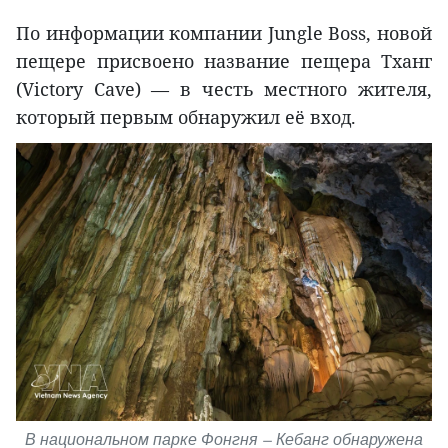
По информации компании Jungle Boss, новой
пещере присвоено название пещера Тханг
(Victory Cave) — в честь местного жителя,
который первым обнаружил её вход.
В национальном парке Фонгня — Кебанг обнаружена