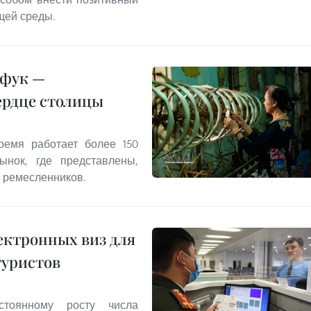
щей среды.
нфук —
ердце столицы
емя работает более 150
ынок, где представлены,
 ремесленников.
ектронных виз для
туристов
стоянному росту числа