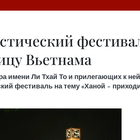
стический фестива
лицу Вьетнама
вера имени Ли Тхай То и прилегающих к не
кий фестиваль на тему «Ханой – приход