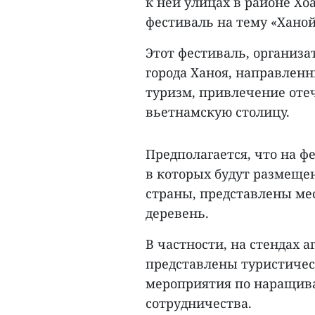
к ней улицах в районе Х
фестиваль на тему «Ханой
Этот фестиваль, организ
города Ханоя, направлен
туризм, привлечение оте
вьетнамскую столицу.
Предполагается, что на ф
в которых будут размеще
страны, представлены ме
деревень.
В частности, на стендах 
представлены туристичес
мероприятия по наращива
сотрудничества.