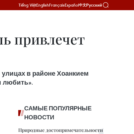
Tiếng Việt
English
Français
Español
Русский
中文
ль привлечет
й улицах в районе Хоанкием
и любить».
САМЫЕ ПОПУЛЯРНЫЕ
НОВОСТИ
Природные достопримечательности