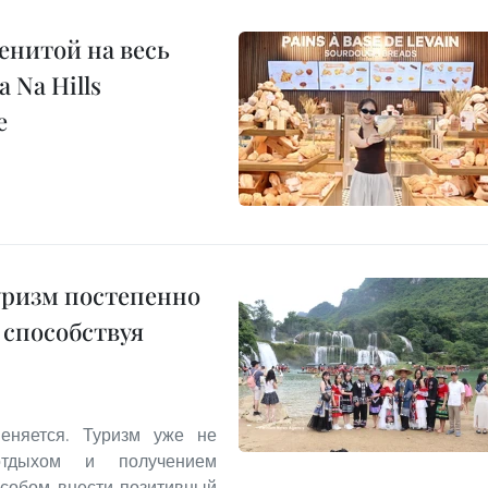
енитой на весь
 Na Hills
е
уризм постепенно
 способствуя
еняется. Туризм уже не
отдыхом и получением
особом внести позитивный