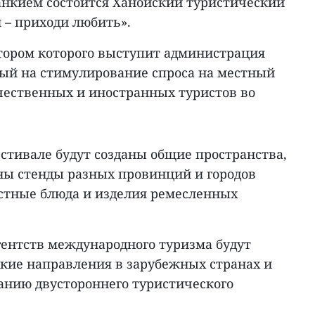
оанкием состоится Ханойский туристический
 – приходи любить».
атором которого выступит администрация
ный на стимулирование спроса на местный
чественных и иностранных туристов во
естивале будут созданы общие пространства,
ны стенды разных провинций и городов
стные блюда и изделия ремесленных
агентств международного туризма будут
кие направления в зарубежных странах и
нию двустороннего туристического