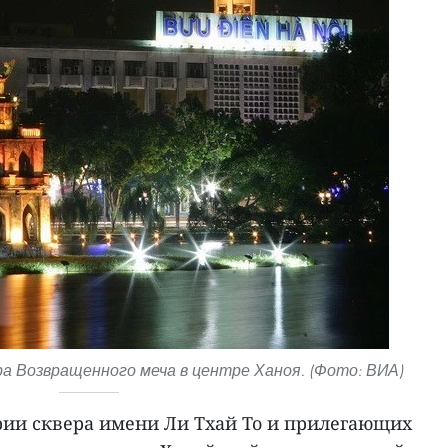
ра Возвращенного меча в центре Ханоя. (Фото: ВИА)
ории сквера имени Ли Тхай То и прилегающих