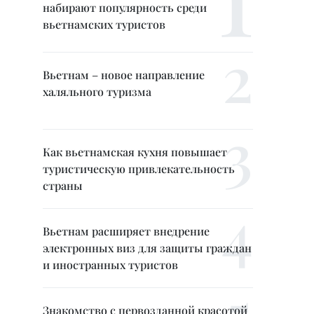
набирают популярность среди
вьетнамских туристов
Вьетнам – новое направление
халяльного туризма
Как вьетнамская кухня повышает
туристическую привлекательность
страны
Вьетнам расширяет внедрение
электронных виз для защиты граждан
и иностранных туристов
Знакомство с первозданной красотой