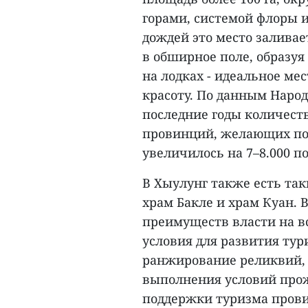
горами, системой флоры и
дождей это место заливает
в обширное поле, образуя
на лодках - идеальное ме
красоту. По данным Наро
последние годы количеств
провинций, желающих пос
увеличилось на 7–8.000 по
В Хыулунг также есть та
храм Бакле и храм Куан.
преимуществ власти на вс
условия для развития тур
ранжирование реликвий, 
выполнения условий прож
поддержки туризма прови