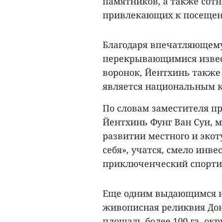
памятников, а также сот
привлекающих к посещен
Благодаря впечатляющем
перекрывающимися извес
воронок, Йентхинь также
является национальным 
По словам заместителя п
Йентхинь Фунг Ван Суи, м
развитии местного и эко
себя», учатся, смело инв
приключенческий спорти
Еще одним выдающимся н
живописная реликвия Дон
площадь более 100 га, о