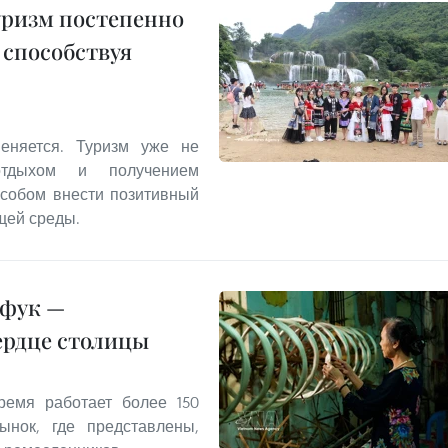
уризм постепенно
 способствуя
еняется. Туризм уже не
отдыхом и получением
особом внести позитивный
щей среды.
нфук —
ердце столицы
емя работает более 150
ынок, где представлены,