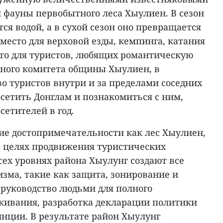
 фауны первобытного леса Хыулиен. В сезон
ся водой, а в сухой сезон оно превращается
 место для верховой езды, кемпинга, катания
сто для туристов, любящих романтическую
дного комитета общины Хыулиен, в
о туристов внутри и за пределами соседних
етить Донглам и познакомиться с ним,
сетителей в год.
кие достопримечательности как лес Хыулиен,
 В целях продвижения туристических
ех уровнях района Хыулунг создают все
изма, такие как защита, зонирование и
руководство людьми для полного
ивания, разработка декларации политики
нции. В результате район Хыулунг