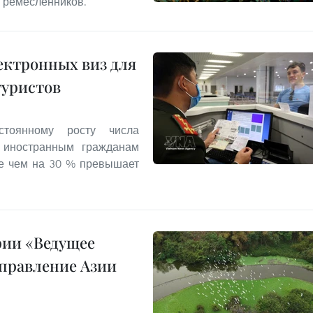
 ремесленников.
ектронных виз для
туристов
стоянному росту числа
л иностранным гражданам
ее чем на 30 % превышает
рии «Ведущее
правление Азии