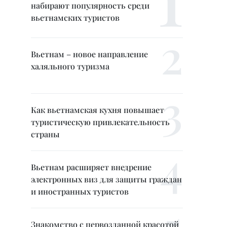
набирают популярность среди
вьетнамских туристов
Вьетнам – новое направление
халяльного туризма
Как вьетнамская кухня повышает
туристическую привлекательность
страны
Вьетнам расширяет внедрение
электронных виз для защиты граждан
и иностранных туристов
Знакомство с первозданной красотой