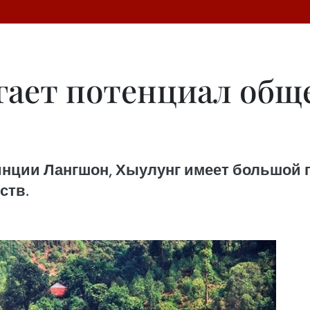
гает потенциал общ
ции Лангшон, Хыулунг имеет большой п
ств.