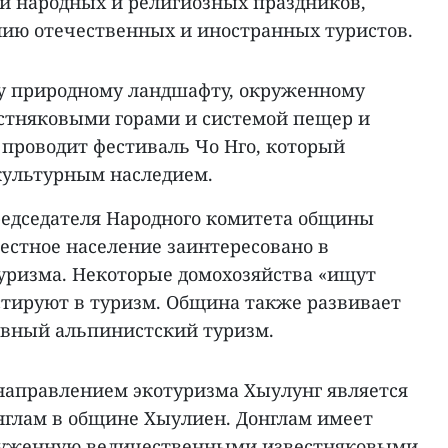
ни народных и религиозных праздников,
ию отечественных и иностранных туристов.
у природному ландшафту, окруженному
тняковыми горами и системой пещер и
 проводит фестиваль Чо Нго, который
культурным наследием.
редседателя Народного комитета общины
естное население заинтересовано в
туризма. Некоторые домохозяйства «ищут
естируют в туризм. Община также развивает
вный альпинистский туризм.
аправлением экотуризма Хыулунг является
глам в общине Хыулиен. Донглам имеет
круженную величественными известняковыми