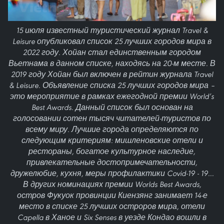
15 июля известный туристический журнал Travel &
Leisure опубликовал список 25 лучших городов мира в
2022 году. Хойан стал единственным городом
Вьетнама в данном списке, находясь на 20-м месте. В
2019 году Хойан был включен в рейтин журнала Travel
& Leisure. Объявление списка 25 лучших городов мира –
это мероприятие в рамках ежегодной премии World’s
Best Awards. Данный список был основан на
голосовании сотен тысяч читателей-туристов по
всему миру. Лучшие города определяются по
следующим критериям: мишленовские отели и
рестораны, богатое культурное наследие,
привлекательные достопримечательности,
дружелюбие, кухня, меры профилактики Covid-19 - 19...
В других номинациях премии Worlds Best Awards,
остров Фукуок провинции Киензянг занимает 14-е
место в списке 25 лучших остроров мира, отели
Capella в Ханое и Six Senses в уезде Кондао вошли в