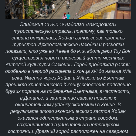
Эпидемия COVID-19 надолго «заморозила»
туристическую отрасль, поэтому, как только
страна открылась, Хой-ан готов снова принять
туристов. Археологические находки и раскопки
показали, что уже во II веке до н. э. вдоль реки Тху Бон
существовал порт и торговый центр местных
жителей культуры Сахюинь. Город продолжал расти,
особенно в период расцвета с конца XVI до начала XVIII
века. Именно через Хойан в XVII веке во Вьетнам
проникло христианство.К концу столетия появление
других портов на побережье Вьетнама, в частности,
в Дананге, и заиливание гавани привело к
окончательному упадку экономики в Хойне. В
результате этого экономического застоя Хойан
оказался единственным в стране городом,
сохранившемся в удивительно нетронутом
состоянии. Древний город расположен на северном