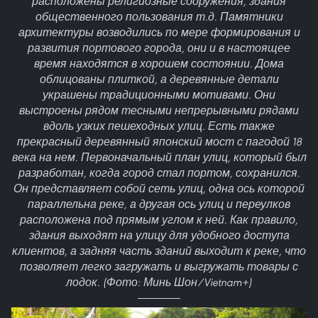
расположены религиозные сооружения, здания
общественного пользования т.д. Памятники
архитектуры возводились по мере формирования и
развития портового города, они и в настоящее
время находятся в хорошем состоянии. Дома
облицованы плиткой, а деревянные детали
украшены традиционными мотивами. Они
выстроены рядом тесными непрерывными рядами
вдоль узких пешеходных улиц. Есть также
прекрасный деревянный японский мост с пагодой 18
века на нем. Первоначальный план улиц, который был
разработан, когда город стал портом, сохранился.
Он представляет собой сеть улиц, одна ось которой
параллельна реке, а другая ось улиц и переулков
расположена под прямым углом к ней. Как правило,
здания выходят на улицу для удобного доступа
клиентов, а задняя часть зданий выходит к реке, что
позволяет легко загружать и выгружать товары с
лодок. (Фото: Минь Шон/Vietnam+)