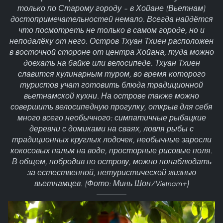
только по Старому городу – в Хойане (Вьетнам)
достопримечательностей немало. Всегда найдётся
что посмотреть не только в самом городе, но и
неподалёку от него. Остров Тхуан Тхиен расположен
в восточной стороне от центра Хойана, туда можно
доехать на байке или велосипеде. Тхуан Тхиен
славится кулинарным туром, во время которого
туристов учат готовить блюда традиционной
вьетнамской кухни. На острове также можно
совершить велосипедную прогулку, открыв для себя
много всего необычного: симпатичные рыбацкие
деревни с домиками на сваях, ловля рыбы с
традиционных круглых лодочек, необычные заросли
кокосовых пальм на воде, просторные рисовые поля.
В общем, побродив по острову, можно понаблюдать
за естественной, нетуристической жизнью
вьетнамцев. (Фото: Минь Шон/Vietnam+)