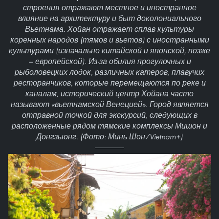
строения отражают местное и иностранное
влияние на архитектуру и быт доколониального
Вьетнама. Хойан отражает сплав культуры
коренных народов (тямов и вьетов) с иностранными
культурами (изначально китайской и японской, позже
— европейской). Из-за обилия прогулочных и
рыболовецких лодок, различных катеров, плавучих
ресторанчиков, которые перемещаются по реке и
каналам, исторический центр Хойана часто
называют «вьетнамской Венецией». Город является
отправной точкой для экскурсий, следующих в
расположенные рядом тямские комплексы Мишон и
Донгзыонг. (Фото: Минь Шон/Vietnam+)