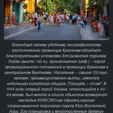
Благодаря своему удобному географическому
расположению провинция Куангнам обладает
благоприятными условиями для развития туризма.
Хойа́н (вьетн. Hội An, произношение (инф.) — город
провинциального подчинения в провинции Куангнам в
центральном Вьетнаме. Население — свыше 120 тыс.
человек, преимущественно вьеты, имеется
небольшая китайская община. Площадь — 60 км². В
1999 году старый город Хойана, относящийся к XV—
XIX векам, был внесён в список объектов всемирного
наследия ЮНЕСКО как образец хорошо
сохранившегося торгового порта Юго-Восточной
Азии. Его планировка и многочисленные древние