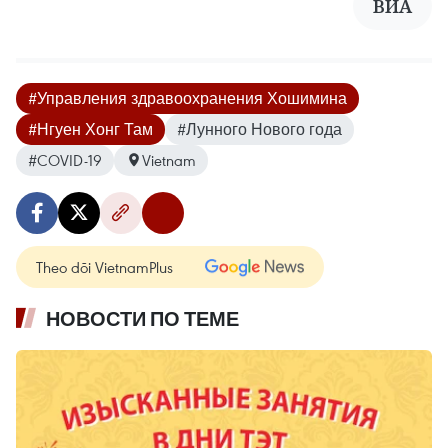
ВИА
#Управления здравоохранения Хошимина
#Нгуен Хонг Там
#Лунного Нового года
#COVID-19
Vietnam
Theo dõi VietnamPlus
НОВОСТИ ПО ТЕМЕ