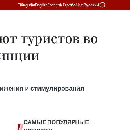
Tiếng Việt
English
Français
Español
Русский
中文
ют туристов во
винции
движения и стимулирования
САМЫЕ ПОПУЛЯРНЫЕ