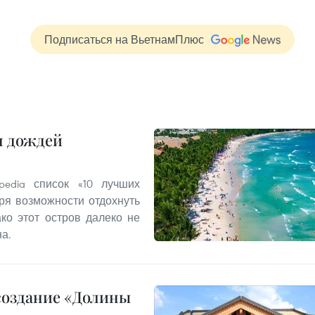
Подписаться на ВьетнамПлюс
н дождей
edia список «10 лучших
ря возможности отдохнуть
ко этот остров далеко не
а.
создание «Долины