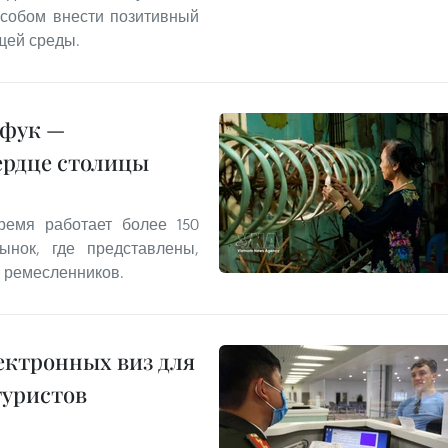
особом внести позитивный
щей среды.
нфук —
ердце столицы
емя работает более 150
ынок, где представлены,
 ремесленников.
ектронных виз для
туристов