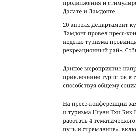
продвижения и стимулиро
Далате и Ламдонге.
20 апреля Департамент к
Ламдонг провел пресс-ко
неделю туризма провинци
рекреационный рай». Собы
Данное мероприятие напр
привлечение туристов к г
способствуя общему соци
На пресс-конференции за
и туризма Нгуен Тхи Бик 
работать 4 тематического
путь и стремление», вкл