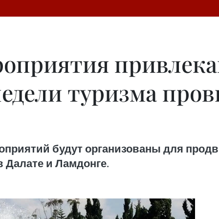
оприятия привлека
недели туризма про
ероприятий будут организованы для про
в Далате и Ламдонге.