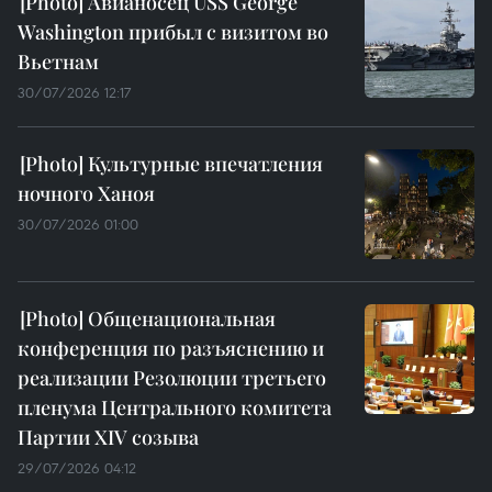
Авианосец USS George
Washington прибыл с визитом во
Вьетнам
30/07/2026 12:17
Культурные впечатления
ночного Ханоя
30/07/2026 01:00
Общенациональная
конференция по разъяснению и
реализации Резолюции третьего
пленума Центрального комитета
Партии XIV созыва
29/07/2026 04:12