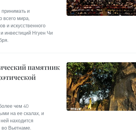
ы принимать и
о всего мира,
в и искусственного
 и инвестиций Нгуен Чи
бря.
ический памятник
поэтической
более чем 40
ми на ее скалах, и
а ней находится
 во Вьетнаме.