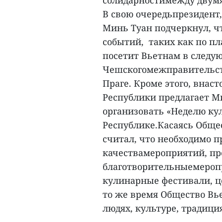
солидарностимежду двумя
В свою очередьпрезидент
Минь Туан подчеркнул, ч
событий, таких как по п
посетит Вьетнам в следую
Чешскогомежправительств
Праге. Кроме этого, внас
Республики предлагает 
организовать «Неделю ку
Республике.Касаясь Обще
считал, что необходимо 
качествамероприятий, пр
благотворительныемеропр
кулинарные фестивали, ц
то же время Общество Вь
людях, культуре, традици