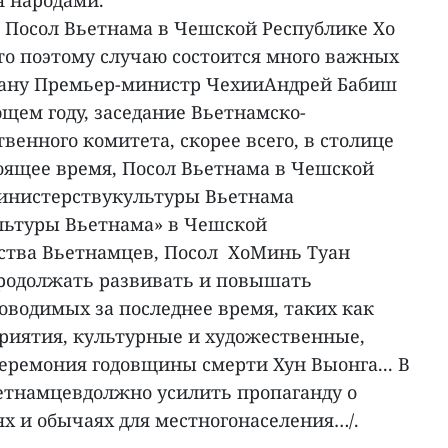
 народами.
, Посол Вьетнама в Чешской Республике Хо
то поэтому случаю состоится много важных
лану Премьер-министр ЧехииАндрей Бабиш
щем году, заседание Вьетнамско-
енного комитета, скорее всего, в столице
тоящее время, Посол Вьетнама в Чешской
Министерствукультуры Вьетнама
льтуры Вьетнама» в Чешской
ства Вьетнамцев, Посол ХоМинь Туан
продолжать развивать и повышать
оводимых за последнее время, таких как
иятия, культурные и художественные,
еремония годовщины смерти Хун Выонга... В
етнамцевдолжно усилить пропаганду о
ях и обычаях для местногонаселения…/.