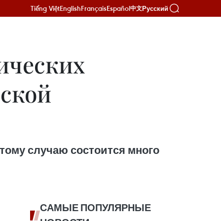
Tiếng Việt
English
Français
Español
Русский
中文
ических
ской
этому случаю состоится много
САМЫЕ ПОПУЛЯРНЫЕ