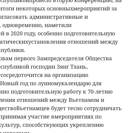
еспубликойпровело вторую конференцию, на
итоги некоторых основныхмероприятий за
согласовать административные и
 одновременно, наметили
 в 2020 году, особенно подготовительную
матическихустановления отношений между
спублики.
овам первого Зампредседателя Общества
публикой господин Зянг Тхань,
сосредоточится на организацию
 Новый год по лунномукалендарю для
нно подготовительную работу к 70-летию
ления отношений между Вьетнамом и
ествоВьетнамцев будет тесно сотрудничать
 принимая участие вмероприятиях по
культур, способствующих укреплению