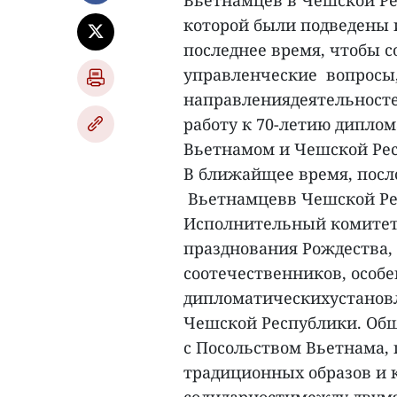
Вьетнамцев в Чешской Р
которой были подведены 
последнее время, чтобы 
управленческие вопросы,
направлениядеятельностей
работу к 70-летию дипло
Вьетнамом и Чешской Ре
В ближайщее время, посл
Вьетнамцевв Чешской Рес
Исполнительный комитет
празднования Рождества,
соотечественников, особе
дипломатическихустанов
Чешской Республики. Общ
с Посольством Вьетнама,
традиционных образов и 