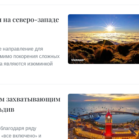
на северо-западе
е направление для
омимо покорения сложных
на являются изюминкой
ым захватывающим
льдив
благодаря ряду
 «все включено» и