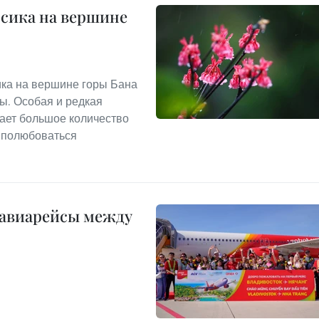
сика на вершине
ика на вершине горы Бана
ты. Особая и редкая
кает большое количество
и полюбоваться
 авиарейсы между