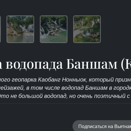
 водопада Баншам (
ного геопарка Каобанг Нонныок, который при
ейзажей, в том числе водопад Баншам в город
Это не большой водопад, но очень поэтичный с
Подписаться на Вьетн