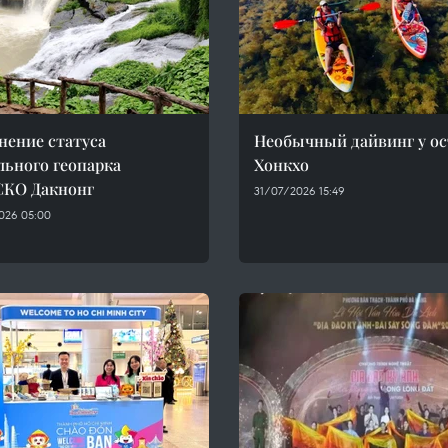
нение статуса
Необычный дайвинг у ос
льного геопарка
Хонкхо
КО Дакнонг
31/07/2026 15:49
026 05:00