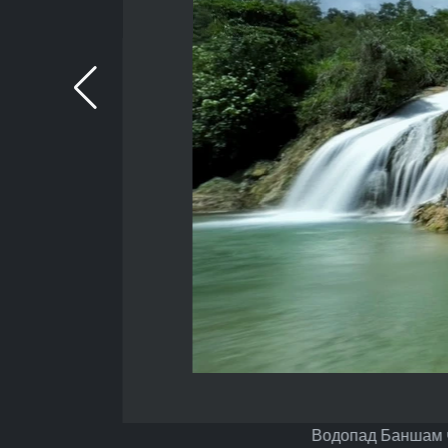
Водопад Баншам ч