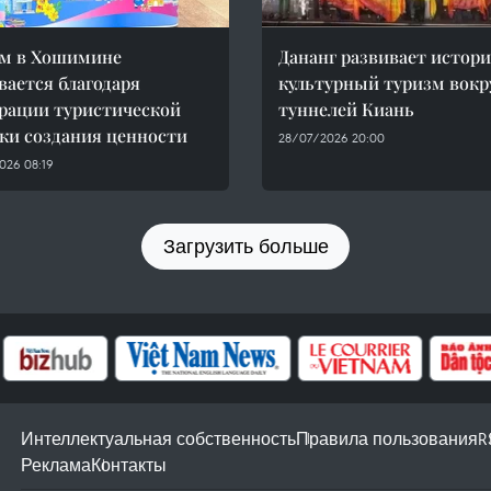
зм в Хошимине
Дананг развивает истор
вается благодаря
культурный туризм вокр
рации туристической
туннелей Киань
ки создания ценности
28/07/2026 20:00
026 08:19
Загрузить больше
Интеллектуальная собственность
Правила пользования
R
Реклама
Контакты