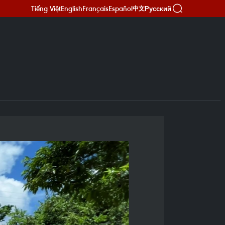
Tiếng Việt
English
Français
Español
Русский
中文