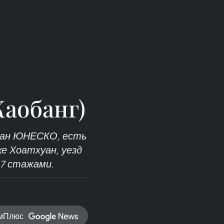
Каобанг)
знан ЮНЕСКО, есть
ке Хоатхуан, уезд
 7 стажами.
амПлюс