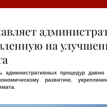
лавляет администр
вленную на улучшен
та
ь административных процедур давно
экономическому развитию, укреплен
имата.