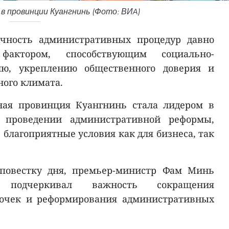
 в провинции Куангнинь (Фото: ВИA)
ачность административных процедур давно
актором, способствующим социально-
ию, укреплению общественного доверия и
ого климата.
ная провинция Куангнинь стала лидером в
 проведении административной реформы,
 благоприятные условия как для бизнеса, так
повестку дня, премьер-министр Фам Минь
 подчеркивал важность сокращения
лочек и реформирования административных