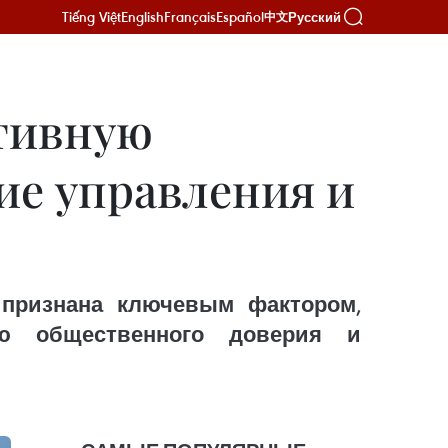
Tiếng Việt
English
Français
Español
Русский
中文
ативную
ие управления и
 признана ключевым фактором,
ию общественного доверия и