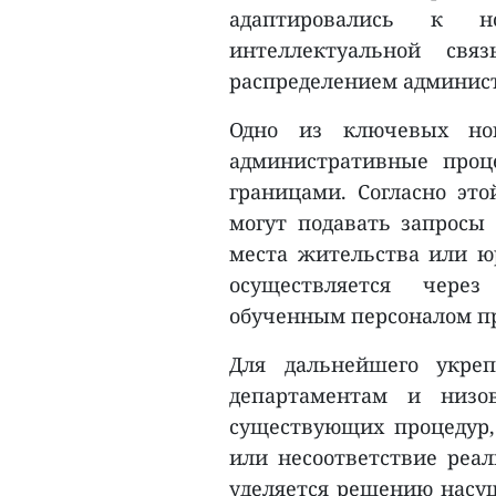
адаптировались к н
интеллектуальной свя
распределением админист
Одно из ключевых нов
административные проц
границами. Согласно эт
могут подавать запросы
места жительства или ю
осуществляется чере
обученным персоналом п
Для дальнейшего укре
департаментам и низо
существующих процедур,
или несоответствие реал
уделяется решению насу