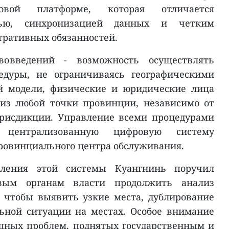
овой платформе, которая отличается
зью, синхронизацией данных и четким
ративных обязанностей.
овведений - возможность осуществлять
едуры, не ограничиваясь географическими
ой модели, физические и юридические лица
 из любой точки провинции, независимо от
рисдикции. Управление всеми процедурами
з централизованную цифровую систему
ровинциального центра обслуживания.
пления этой системы Куангнинь поручил
вым органам власти продолжить анализ
 чтобы выявить узкие места, дублирование
ьной ситуации на местах. Особое внимание
щных проблем, поднятых государственным и