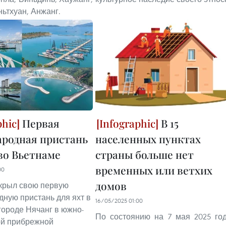
ньтхуан, Анжанг.
Первая
В 15
родная пристань
населенных пунктах
 во Вьетнаме
страны больше нет
временных или ветхих
00
домов
крыл свою первую
ную пристань для яхт в
16/05/2025 01:00
городе Нячанг в южно-
По состоянию на 7 мая 2025 го
ой прибрежной