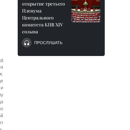
открытие третьего
Пленума
Центрального
комитета КПВ XIV
созыва
ПРОСЛУШАТЬ
од
на
к,
де
и
му
да
но
ой
ют
а.