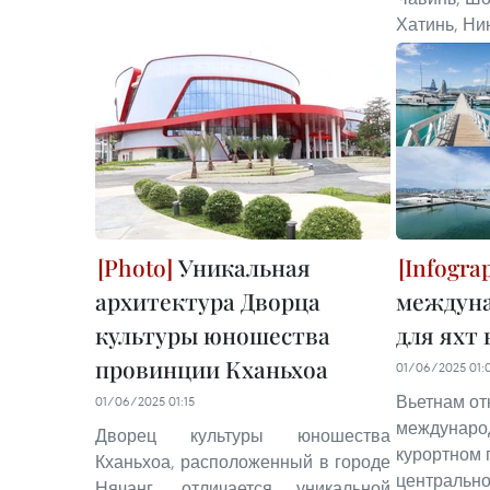
Хатинь, Ни
Уникальная
архитектура Дворца
междуна
культуры юношества
для яхт
провинции Кханьхоа
01/06/2025 01:
Вьетнам от
01/06/2025 01:15
международ
Дворец культуры юношества
курортном 
Кханьхоа, расположенный в городе
центральн
Нячанг, отличается уникальной