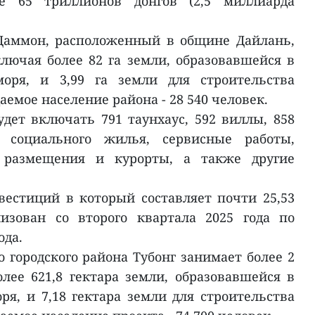
е 65 триллионов донгов (2,5 миллиарда
Даммон, расположенный в общине Дайлань,
ключая более 82 га земли, образовавшейся в
моря, и 3,99 га земли для строительства
емое население района - 28 540 человек.
удет включать 791 таунхаус, 592 виллы, 858
 социального жилья, сервисные работы,
 размещения и курорты, а также другие
естиций в который составляет почти 25,53
лизован со второго квартала 2025 года по
ода.
 городского района Тубонг занимает более 2
олее 621,8 гектара земли, образовавшейся в
ря, и 7,18 гектара земли для строительства