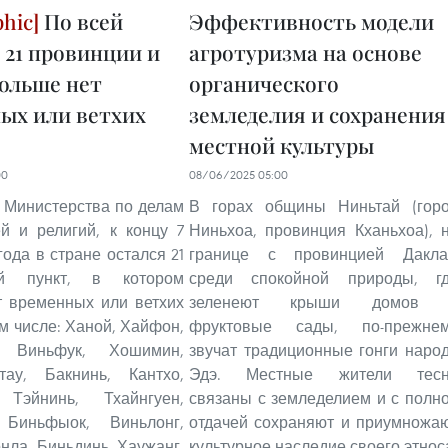
По всей
Эффективность модели
 21 провинции и
агротуризма на основе
больше нет
органического
ых или ветхих
земледелия и сохранения
местной культуры
00
08/06/2025 05:00
 Министерства по делам
В горах общины Ниньтай (гор
й и религий, к концу 7
Ниньхоа, провинция Кханьхоа), 
года в стране остался 21
границе с провинцией Дакла
ый пункт, в котором
среди спокойной природы, г
т временных или ветхих
зеленеют крыши домов 
ом числе: Ханой, Хайфон,
фруктовые сады, по-прежне
ь, Виньфук, Хошимин,
звучат традиционные гонги наро
гтау, Бакнинь, Кантхо,
Эдэ. Местные жители тес
 Тэйнинь, Тхайнгуен,
связаны с земледелием и с полн
 Биньфыок, Виньлонг,
отдачей сохраняют и приумножа
нла, Биньдинь, Хаужанг,
культурное наследие своего этнос