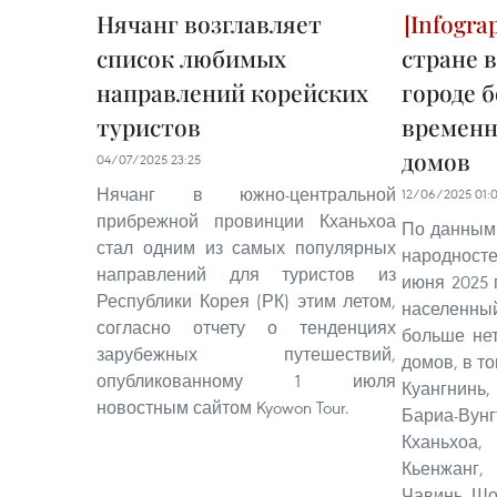
Нячанг возглавляет
список любимых
стране в
направлений корейских
городе 
туристов
временн
домов
04/07/2025 23:25
Нячанг в южно-центральной
12/06/2025 01:
прибрежной провинции Кханьхоа
По данным
стал одним из самых популярных
народносте
направлений для туристов из
июня 2025 
Республики Корея (РК) этим летом,
населенн
согласно отчету о тенденциях
больше не
зарубежных путешествий,
домов, в т
опубликованному 1 июля
Куангнин
новостным сайтом Kyowon Tour.
Бариа-Вун
Кханьхоа,
Кьенжанг,
Чавинь, Шо