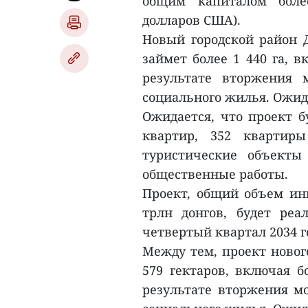
общим капиталом боле
долларов США).
Новый городской район 
займет более 1 440 га, в
результате вторжения 
социального жилья. Ожида
Ожидается, что проект б
квартир, 352 квартиры
туристические объекты
общественные работы.
Проект, общий объем инв
трлн донгов, будет реа
четвертый квартал 2034 г
Между тем, проект нового
579 гектаров, включая б
результате вторжения мо