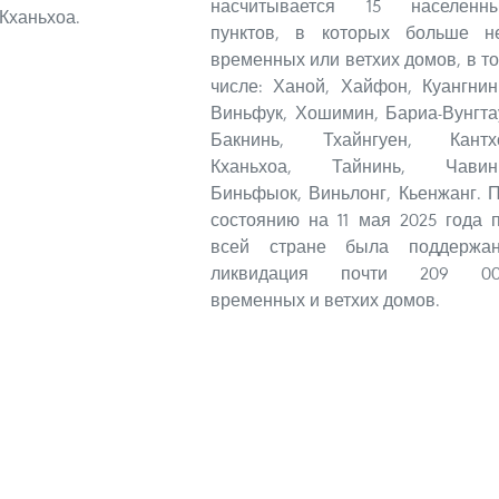
насчитывается 15 населенн
Кханьхоа.
пунктов, в которых больше н
временных или ветхих домов, в т
числе: Ханой, Хайфон, Куангнин
Виньфук, Хошимин, Бариа-Вунгта
Бакнинь, Тхайнгуен, Кантх
Кханьхоа, Тайнинь, Чавин
Биньфыок, Виньлонг, Кьенжанг. 
состоянию на 11 мая 2025 года 
всей стране была поддержа
ликвидация почти 209 00
временных и ветхих домов.