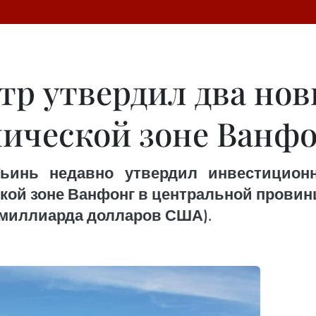
р утвердил два нов
мической зоне Ванф
ьинь недавно утвердил инвестицион
ской зоне Ванфонг в центральной провин
5 миллиарда долларов США).