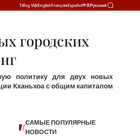
Tiếng Việt
English
Français
Español
Русский
中文
ых городских
онг
ную политику для двух новых
ции Кханьхоа с общим капиталом
САМЫЕ ПОПУЛЯРНЫЕ
НОВОСТИ