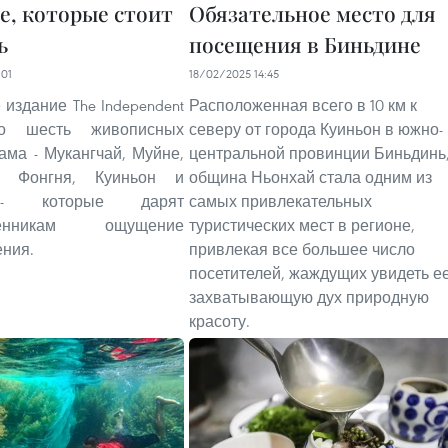
е, которые стоит
Обязательное место для
ь
посещения в Биньдине
01
18/02/2025 14:45
 издание The Independent
Расположенная всего в 10 км к
ло шесть живописных
северу от города Куиньон в южно-
ама - Мукангчай, Муйне,
центральной провинции Биньдинь
г, Фонгня, Куиньон и
община Ньонхай стала одним из
- которые дарят
самых привлекательных
твенникам ощущение
туристических мест в регионе,
ния.
привлекая все большее число
посетителей, жаждущих увидеть е
захватывающую дух природную
красоту.