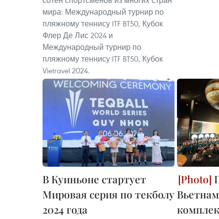
сотен спортсменов из многих стран
мира: Международный турнир по
пляжному теннису ITF BT50, Кубок
Флер Де Лис 2024 и
Международный турнир по
пляжному теннису ITF BT50, Кубок
Vietravel 2024.
В Куиньоне стартует
П
Мировая серия по текболу
Вьетнам
2024 года
комплек