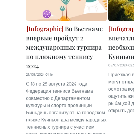
Во Вьетнаме
впервые пройдут 2
впечатл
международных турнира
необход
по пляжному теннису
Куиньон
2024
05/07/2024 02:
Приезжая в
21/08/2024 01:16
могут отпр
С 18 по 25 августа 2024 года
осмотра ко
Федерация тенниса Вьетнама
ощутить жи
совместно с Департаментом
рыбацкой д
культуры и спорта провинции
открыть дл
Биньдинь организуют на городском
пляже Куиньон два международных
теннисных турнира с участием