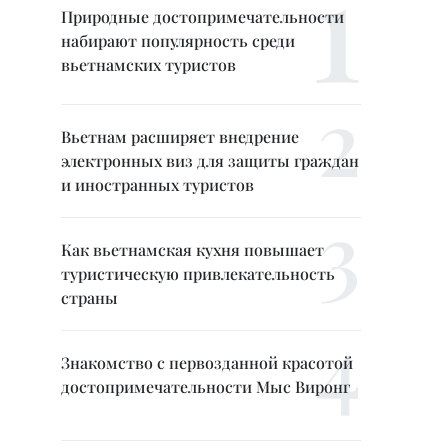
Природные достопримечательности
набирают популярность среди
вьетнамских туристов
Вьетнам расширяет внедрение
электронных виз для защиты граждан
и иностранных туристов
Как вьетнамская кухня повышает
туристическую привлекательность
страны
Знакомство с первозданной красотой
достопримечательности Мыс Виронг