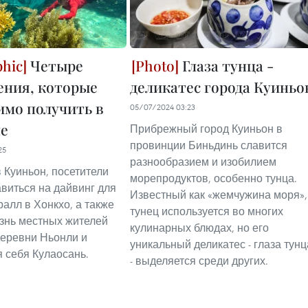
Четыре
Глаза тунца -
ения, которые
деликатес города Куиньо
имо получить в
05/07/2024 03:23
е
Прибрежный город Куиньон в
провинции Биньдинь славится
25
разнообразием и изобилием
 Куиньон, посетители
морепродуктов, особенно тунца.
авиться на дайвинг для
Известный как «жемчужина моря»,
ралл в Хонкхо, а также
тунец используется во многих
знь местных жителей
кулинарных блюдах, но его
еревни Ньонли и
уникальный деликатес - глаза тунц
я себя Кулаосань.
- выделяется среди других.