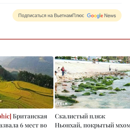
Подписаться на ВьетнамПлюс
Британская
Скалистый пляж
азвала 6 мест во
Ньонхай, покрытый мхом