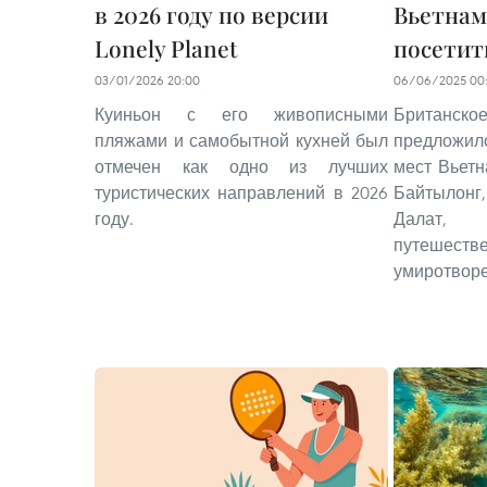
в 2026 году по версии
Вьетнам
Lonely Planet
посетит
03/01/2026 20:00
06/06/2025 00:
Куиньон с его живописными
Британское
пляжами и самобытной кухней был
предложи
отмечен как одно из лучших
мест Вьетн
туристических направлений в 2026
Байтылон
году.
Далат, 
путешес
умиротворе