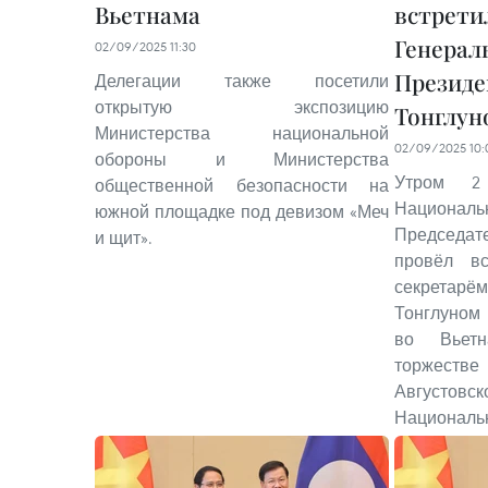
Вьетнама
встрети
Генерал
02/09/2025 11:30
Президе
Делегации также посетили
открытую экспозицию
Тонглун
Министерства национальной
02/09/2025 10:
обороны и Министерства
Утром 2
общественной безопасности на
Национал
южной площадке под девизом «Меч
Председат
и щит».
провёл в
секретарё
Тонглуном
во Вьет
торжеств
Августо
Национальн