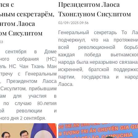
лся с
Президентом Лаоса
ьным секретарём,
Тхонглуном Сисулитом
нтом Лаоса
02/09/2025 09:56
ом Сисулитом
Генеральный секретарь То Л
подчеркнул, что на протяжен
03
всей революционной борь
 сентября в Доме
каждая победа вьетнамско
ьного собрания (НС)
народа была неразрывно связана
ель НС Чан Тхань Ман
искренней, братской поддержк
стречу с Генеральным
партии, государства и наро
м, Президентом Лаоса
Лаоса.
 Сисулитом, прибывшим
нам для участия в
е по случаю 80-летия
вской революции и
ого дня 2 сентября.