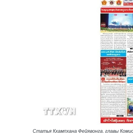
Статья Кхампхана Фейявонга, главы Коми