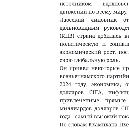
источником вдохнове
движений по всему миру, 
Лаосский чиновник о
дальновидным руководс
(КПВ) страна добилась в
политическую и социал
экономический рост, по
свою глобальную роль.
Он привел некоторые пр
всевьетнамского партийно
2024 году, экономика,
долларов США, инфляц
привлеченные прямые
миллиардов долларов СШ
года - самый высокий пока
По словам Кхампхана Пхе