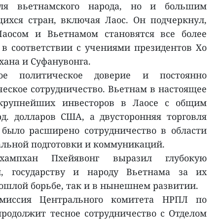
для вьетнамского народа, но и большим
ихся стран, включая Лаос. Он подчеркнул,
аосом и Вьетнамом становятся все более
в соответствии с учениями президентов Хо
ана и Суфанувонга.
ое политическое доверие и постоянно
ское сотрудничество. Вьетнам в настоящее
крупнейших инвесторов в Лаосе с общим
д. долларов США, а двусторонняя торговля
 было расширено сотрудничество в области
альной подготовки и коммуникаций.
ампхан Пхейявонг выразил глубокую
и, государству и народу Вьетнама за их
рошлой борьбе, так и в нынешнем развитии.
омиссия Центрального комитета НРПЛ по
родолжит тесное сотрудничество с Отделом