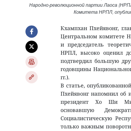
Народно-революционной партии Лаоса (НРП
Комитета НРПЛ, опублико
Кхампхан Пхейявонг, гла
Центральном комитете Н
и председатель теорети
НРПЛ, высоко оценил д
подтвердил большую дру
годовщины Национального
гг.).
В статье, опубликованной
Пхейявонг напомнил об ис
президент Хо Ши Мин
основавшую Демокра
Социалистическую Респу
только важным поворотн