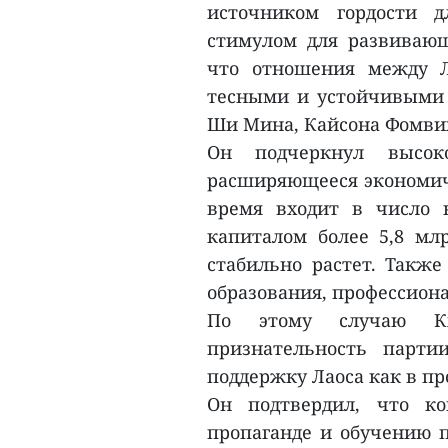
источником гордости 
стимулом для развивающ
что отношения между Л
тесными и устойчивыми 
Ши Мина, Кайсона Фомвих
Он подчеркнул высок
расширяющееся экономиче
время входит в число 
капиталом более 5,8 млр
стабильно растет. Также
образования, профессион
По этому случаю Кх
признательность парти
поддержку Лаоса как в п
Он подтвердил, что к
пропаганде и обучению п