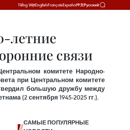
Tiếng Việt
English
Français
Español
Русский
中文
0-летние
торонние связи
Центральном комитете Народно-
овета при Центральном комитете
дтвердил большую дружбу между
ма (2 сентября 1945-2025 гг.).
САМЫЕ ПОПУЛЯРНЫЕ