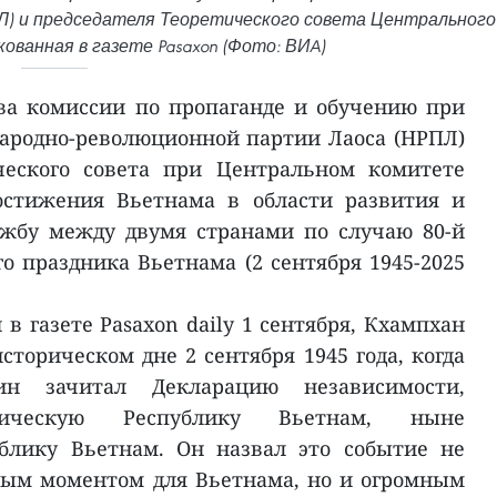
Л) и председателя Теоретического совета Центрального
ванная в газете Pasaxon (Фото: ВИA)
ва комиссии по пропаганде и обучению при
ародно-революционной партии Лаоса (НРПЛ)
ческого совета при Центральном комитете
остижения Вьетнама в области развития и
жбу между двумя странами по случаю 80-й
 праздника Вьетнама (2 сентября 1945-2025
 в газете Pasaxon daily 1 сентября, Кхампхан
торическом дне 2 сентября 1945 года, когда
 зачитал Декларацию независимости,
тическую Республику Вьетнам, ныне
блику Вьетнам. Он назвал это событие не
ым моментом для Вьетнама, но и огромным