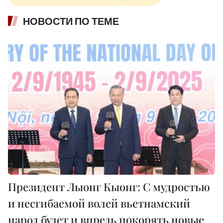
НОВОСТИ ПО ТЕМЕ
Президент Лыонг Кыонг: С мудростью
и несгибаемой волей вьетнамский
народ будет и впредь покорять новые