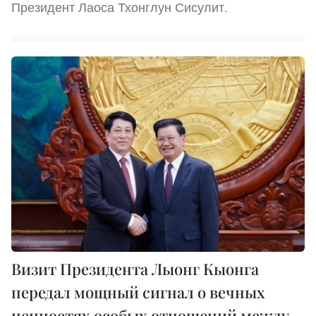
Президент Лаоса Тхонглун Сисулит.
Визит Президента Лыонг Кыонга
передал мощный сигнал о вечных
ценностях особых отношений между