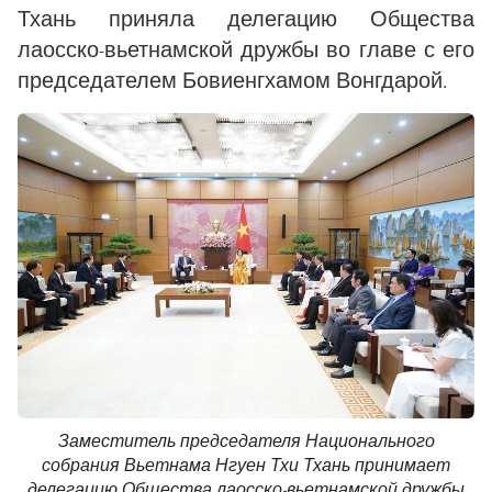
Тхань приняла делегацию Общества
лаосско-вьетнамской дружбы во главе с его
председателем Бовиенгхамом Вонгдарой.
Заместитель председателя Национального
собрания Вьетнама Нгуен Тхи Тхань принимает
делегацию Общества лаосско-вьетнамской дружбы