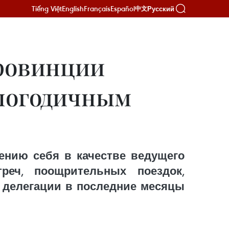
Tiếng Việt
English
Français
Español
Русский
中文
провинции
глогодичным
ению себя в качестве ведущего
реч, поощрительных поездок,
 делегации в последние месяцы