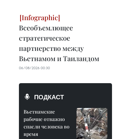
Всеобъемлющее
стратегическое
партнерство между
Вьетнамом и Таиландом
06/08/2026 00:30
ПОДКАСТ
Вьетнамские
рабочие отважно
спасли человека во
время