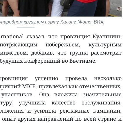
ународном круизном порту Халонг (Фото: ВИA)
ernational сказал, что провинция Куангнинь
потрясающим побережьем, культурным
иимством, добавив, что группа рассмотрит
будущих конференций во Вьетнаме.
ровинция успешно провела несколько
иятий MICE, привлекая как отечественных,
участников. Она вложила значительные
туру, улучшила качество обслуживания,
дложения и усилила рекламные кампании,
опыт других направлений по всей стране и