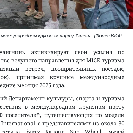
международном круизном порту Халонг. (Фото: ВИA)
уангнинь активизирует свои усилия по
стве ведущего направления для MICE-туризма
изации встреч, поощрительных поездок,
ок), принимая крупные международные
едние месяцы 2025 года.
ый Департамент культуры, спорта и туризма
етствия в международном круизном порту
00 посетителей, путешествующих по модели
 International с представителями из около 30
сетила бухту Халонг, Sun Wheel, музей