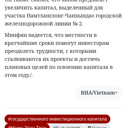
увеличить капитал, выделенный для
участка Намтханглонг-Чанхындао городской
железнодорожной линии № 2.
Минфин надеется, что местности в
кратчайшие сроки помогут инвесторам
преодолеть трудности, с которыми
сталкиваются их проекты и достичь
плановых целей по освоению капитала в
этом году./.
ВИА/Vietnam+
#государственного инвестиционного капитала
#Нгуен Зоан Тоан
#был низким
Vietnam