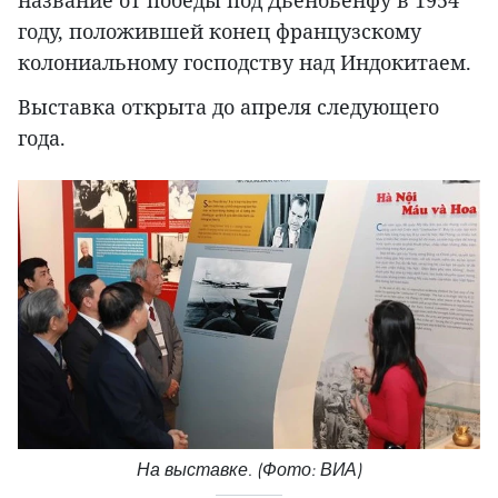
название от победы под Дьенбьенфу в 1954
году, положившей конец французскому
колониальному господству над Индокитаем.
Выставка открыта до апреля следующего
года.
На выставке. (Фото: ВИА)