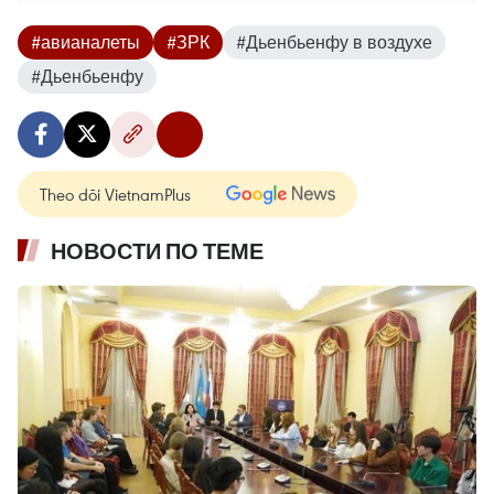
#авианалеты
#ЗРК
#Дьенбьенфу в воздухе
#Дьенбьенфу
Theo dõi VietnamPlus
НОВОСТИ ПО ТЕМЕ