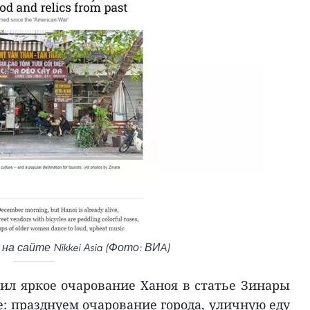
 сайте Nikkei Asia (Фото: ВИA)
тил яркое очарование Ханоя в статье Зинары
е: празднуем очарование города, уличную еду