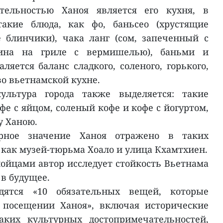
тельностью Ханоя является его кухня, в
такие блюда, как фо, баньсео (хрустящие
блинчики), чака ланг (сом, запеченный с
нина на гриле с вермишелью), баньми и
аляется баланс сладкого, соленого, горького,
во вьетнамской кухне.
ультура города также выделяется: такие
е с яйцом, соленый кофе и кофе с йогуртом,
у Ханою.
урное значение Ханоя отражено в таких
 как музей-тюрьма Хоало и улица Кхамтхиен.
нойцами автор исследует стойкость Вьетнама
в будущее.
дятся «10 обязательных вещей, которые
 посещении Ханоя», включая исторические
аких культурных достопримечательностей,