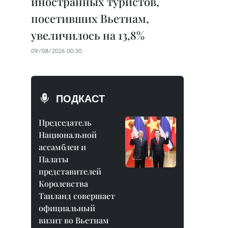
иностранных туристов,
посетивших Вьетнам,
увеличилось на 13,8%
09/08/2026 00:30
ПОДКАСТ
Председатель
Национальной
ассамблеи и
Палаты
представителей
Королевства
Таиланд совершает
официальный
визит во Вьетнам