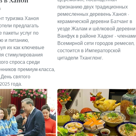
признанию двух традиционных
8
ремесленных деревень Ханоя -
т туризма Ханоя
керамической деревни Батчанг в
отели предлагать
уезде Жалам и шёлковой деревни
 пакеты услуг по
Ванфук в районе Хадонг - членам
ю и питанию,
Всемирной сети городов ремесел,
уя их как ключевые
состоится в Императорской
ля стимулирования
цитадели Тханглонг.
кого спроса среди
нников премиум-класса,
 День святого
2025 года.