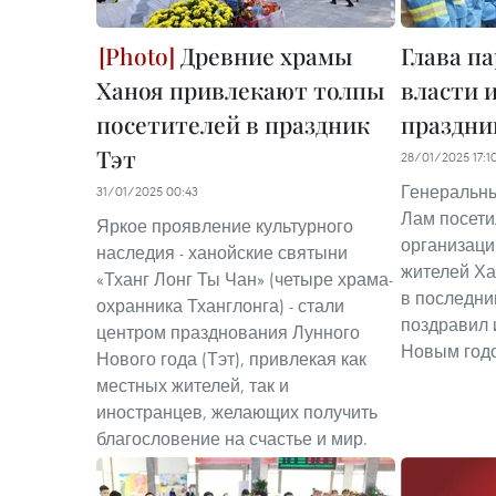
Древние храмы
Глава п
Ханоя привлекают толпы
власти 
посетителей в праздник
праздни
Тэт
28/01/2025 17:1
Генеральны
31/01/2025 00:43
Лам посети
Яркое проявление культурного
организаци
наследия - ханойские святыни
жителей Ха
«Тханг Лонг Ты Чан» (четыре храма-
в последни
охранника Тханглонга) - стали
поздравил 
центром празднования Лунного
Новым годо
Нового года (Тэт), привлекая как
местных жителей, так и
иностранцев, желающих получить
благословение на счастье и мир.