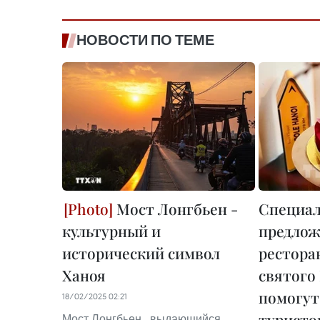
НОВОСТИ ПО ТЕМЕ
Мост Лонгбьен -
Специа
культурный и
предлож
исторический символ
рестора
Ханоя
святого
помогут
18/02/2025 02:21
туристо
Мост Лонгбьен - выдающийся