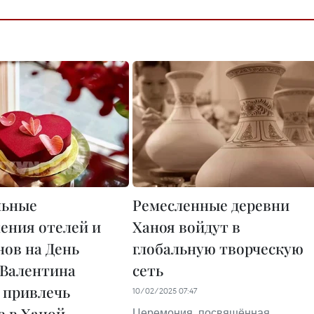
льные
Ремесленные деревни
ения отелей и
Ханоя войдут в
нов на День
глобальную творческую
 Валентина
сеть
 привлечь
10/02/2025 07:47
в в Ханой
Церемония, посвящённая