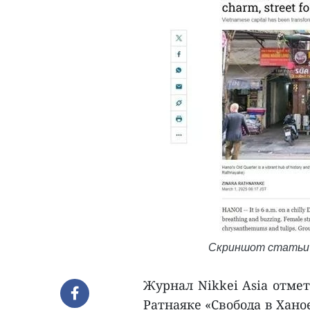
Скриншот статьи на
Журнал Nikkei Asia отме
Ратнаяке «Свобода в Хано