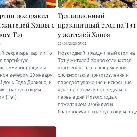
артии поздравил
Традиционный
и жителей Ханоя с
праздничный стол на Тэт
ком Тэт
у жителей Ханоя
0
28/01/2025 07:02
й секретарь партии То
Новогодний праздничный стол на
л партийную
Тэт у жителей Ханоя отличается
ю, администрацию и
утончённостью в оформлении,
ноя вечером 28 января,
сложностью в приготовлении и
й день Года Дракона, и
передаёт уважение и искренние
их с наступающим
чувства потомков к предкам в
м (Тэт).
первые дни Нового года с
пожеланием изобилия и
благополучия в наступающем году