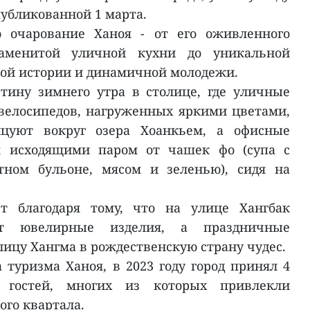
публикованной 1 марта.
о очарование Ханоя - от его оживленного
наменитой уличной кухни до уникальной
той истории и динамичной молодежи.
тину зимнего утра в столице, где уличные
велосипедов, нагруженных яркими цветами,
уют вокруг озера Хоанкьем, а офисные
я исходящими паром от чашек фо (супа с
тном бульоне, мясом и зеленью), сидя на
т благодаря тому, что на улице Хангбак
ют ювелирные изделия, а праздничные
ицу Хангма в рождественскую страну чудес.
туризма Ханоя, в 2023 году город принял 4
 гостей, многих из которых привлекли
ого квартала.