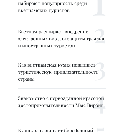
набирают популярность среди
вьетнамских туристов
Вьетнам расширяет внедрение
электронных виз для защиты граждан
и иностранных туристов
Как вьетнамская кухня повышает
туристическую привлекательность
страны
Знакомство с первозданной красотой
достопримечательности Мыс Виронг
Кханьхоа развивает биосферный