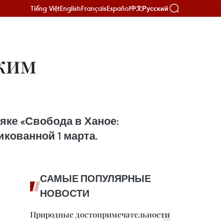
Tiếng Việt
English
Français
Español
Русский
中文
рким
аяке «Свобода в Ханое:
кованной 1 марта.
САМЫЕ ПОПУЛЯРНЫЕ
НОВОСТИ
Природные достопримечательности