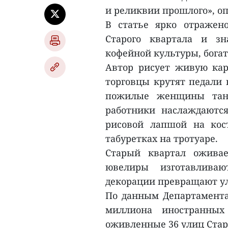
и реликвии прошлого», о
В статье ярко отражен
Старого квартала и з
кофейной культуры, бога
Автор рисует живую кар
торговцы крутят педали 
пожилые женщины танц
работники наслаждаютс
рисовой лапшой на кос
табуретках на тротуаре.
Старый квартал оживае
ювелиры изготавлива
декорации превращают ул
По данным Департамента 
миллиона иностранных
оживленные 36 улиц Стар