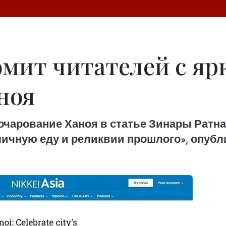
комит читателей с я
ноя
е очарование Ханоя в статье Зинары Ратн
личную еду и реликвии прошлого», опубли