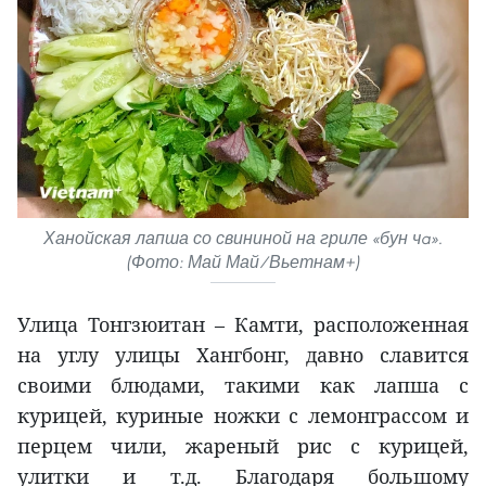
Ханойская лапша со свининой на гриле «бун чa».
(Фото: Май Май/Вьетнам+)
Улица Тонгзюитан – Камти, расположенная
на углу улицы Хангбонг, давно славится
своими блюдами, такими как лапша с
курицей, куриные ножки с лемонграссом и
перцем чили, жареный рис с курицей,
улитки и т.д. Благодаря большому