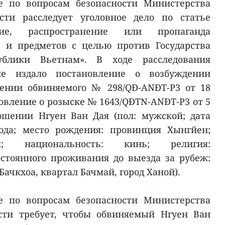
е по вопросам безопасности Министерства
сти расследует уголовное дело по статье
ние, распространение или пропаганда
 и предметов с целью против Государства
ублики Вьетнам». В ходе расследования
ие издало постановление о возбуждении
шении обвиняемого № 298/QĐ-ANĐT-P3 от 18
новление о розыске № 1643/QĐTN-ANĐT-P3 от 5
ошении Нгуен Ван Дая (пол: мужской; дата
ода; место рождения: провинция Хынгйен;
ам; национальность: кинь; религия:
остоянного проживания до выезда за рубеж:
 Бачкхоа, квартал Бачмай, город Ханой).
е по вопросам безопасности Министерства
сти требует, чтобы обвиняемый Нгуен Ван