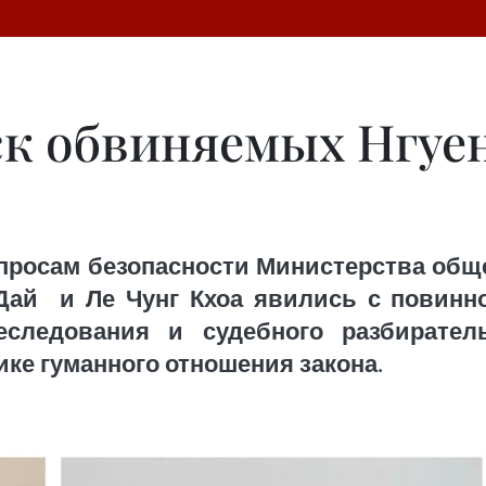
к обвиняемых Нгуен
просам безопасности Министерства обще
ай и Ле Чунг Кхоа явились с повинн
реследования и судебного разбирател
ке гуманного отношения закона.