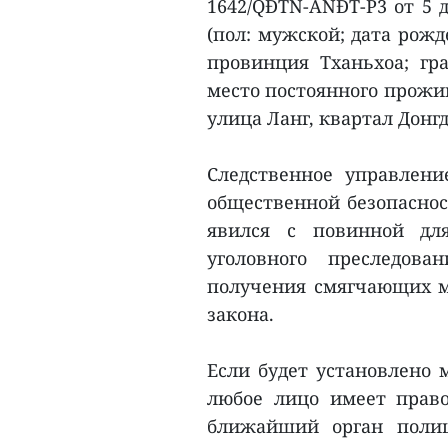
1642/QĐTN-ANĐT-P3 от 5 
(пол: мужской; дата рожд
провинция Тханьхоа; гра
место постоянного прожив
улица Ланг, квартал Донгд
Следственное управлени
общественной безопаснос
явился с повинной для
уголовного преследова
получения смягчающих м
закона.
Если будет установлено 
любое лицо имеет право
ближайший орган полиц