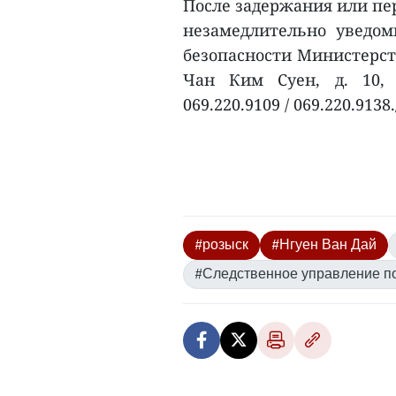
После задержания или пе
незамедлительно уведом
безопасности Министерств
Чан Ким Суен, д. 10, 
069.220.9109 / 069.220.9138.
#розыск
#Нгуен Ван Дай
#Следственное управление п