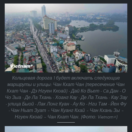
Кольцевая дорога 1 будет включать следующие
маршруты и улицы: Чан Кхат Чан (пересечение Чан
Кхат Чан - Дэ Нгуен Кхоай) - Дай Ко Вьет - Cа Дан - О
Чо Зыа - Де Ла Тхань - Хоанг Кау - Де Ла Тхань - Кау Зау
- улица Быой - Лак Лонг Куан - Ау Ко - Нги Там - Йен Фу
- Чан Ньат Зуат – Чан Куанг Кхай – Чан Кхань Зы –
Нгуен Кхоай – Чан Кхат Чан. (Фото: Vietnam+)