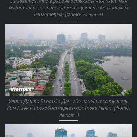
Ожидается, что в районе эстакады Чан Кхат Чан
будет запрещен проезд мотоциклов с бензиновым
двигателем. (Фото: Vietnam+)
Улица Дай Ко Вьет-Са Дан, где находится туннель
Ким Лиен и проходит через парк Тхонг Ньят. (Фото:
Vietnam+)