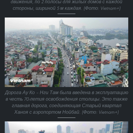
движения, по 2 полосы для жилых домов с каждой
стороны, шириной 5 м каждая. (Фото: Vietnam+)
Дорога Ау Ко – Нги Там была введена в эксплуатацию
в честь 70-летия освобождения столицы. Это также
главная дорога, соединяющая Старый квартал
Ханоя с аэропортом Нойбай. (Фото: Vietnam+)