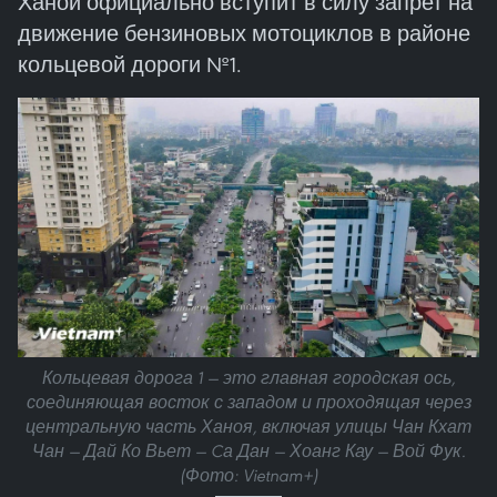
Ханой официально вступит в силу запрет на
движение бензиновых мотоциклов в районе
кольцевой дороги №1.
Кольцевая дорога 1 — это главная городская ось,
соединяющая восток с западом и проходящая через
центральную часть Ханоя, включая улицы Чан Кхат
Чан — Дай Ко Вьет — Cа Дан — Хоанг Кау — Вой Фук.
(Фото: Vietnam+)