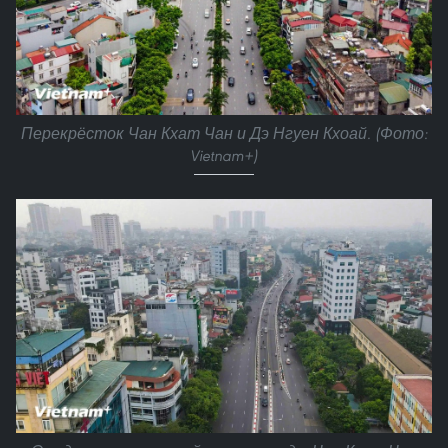
Перекрёсток Чан Кхат Чан и Дэ Нгуен Кхоай. (Фото:
Vietnam+)