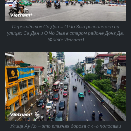
Перекрёсток Са Дан — О Чо Зыа расположен на
улицах Са Дан и О Чо Зыа в старом районе Донг Да.
(Фото: Vietnam+)
Улица Ау Ко — это главная дорога с 4–6 полосами