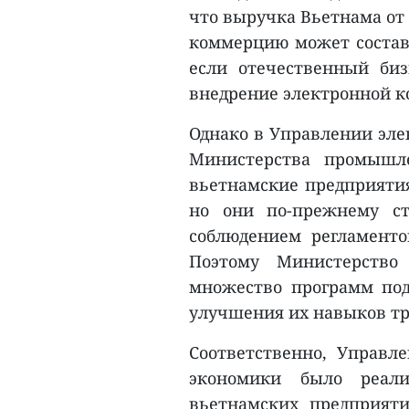
что выручка Вьетнама от
коммерцию может состави
если отечественный би
внедрение электронной 
Однако в Управлении эл
Министерства промышле
вьетнамские предприяти
но они по-прежнему ст
соблюдением регламенто
Поэтому Министерство
множество программ по
улучшения их навыков т
Соответственно, Управ
экономики было реали
вьетнамских предприят