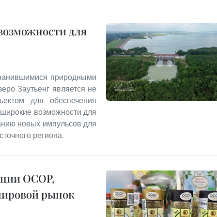
 возможности для
хранившимися природными
еро Заутьенг является не
ъектом для обеспечения
т широкие возможности для
данию новых импульсов для
сточного региона.
кции OCOP,
мировой рынок