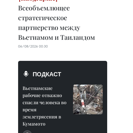
Всеобъемлющее
стратегическое
партнерство между
Вьетнамом и Таиландом
06/08/2026 00:30
ПОДКАСТ
Вьетнамские
рабочие отважно
спасли человека во
время
землетрясения в
Кумамото