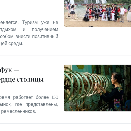
еняется. Туризм уже не
отдыхом и получением
особом внести позитивный
щей среды.
нфук —
ердце столицы
емя работает более 150
ынок, где представлены,
 ремесленников.