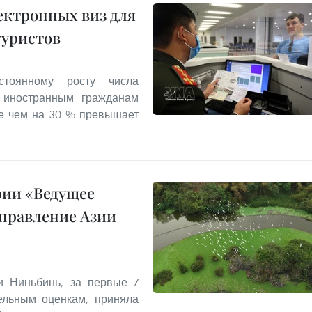
ектронных виз для
туристов
стоянному росту числа
л иностранным гражданам
ее чем на 30 % превышает
рии «Ведущее
правление Азии
и Ниньбинь, за первые 7
ельным оценкам, приняла