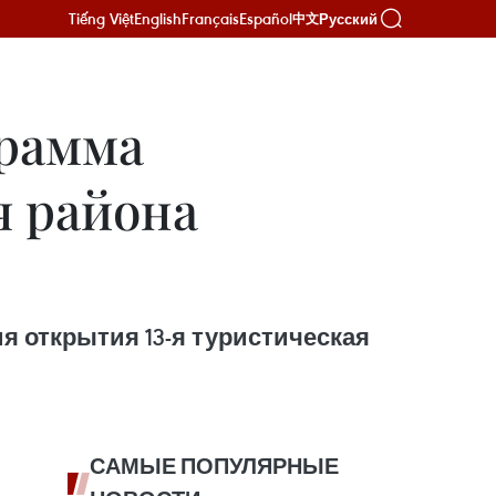
Tiếng Việt
English
Français
Español
Русский
中文
грамма
я района
ия открытия 13-я туристическая
САМЫЕ ПОПУЛЯРНЫЕ