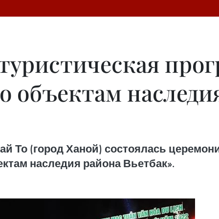
 туристическая про
о объектам наследи
хай То (город Ханой) состоялась церемон
ктам наследия района Вьетбак».