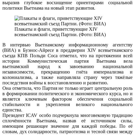
выразив глубокое восхищение ориентирами социальной
политики Вьетнама на новый этап развития.
Плакаты и флаги, приветствующие XIV
всевьетнамский съезд Партии. (Фото: ВИА)
В интервью Вьетнамскому информационному агентству
(ВИА) в Буэнос-Айресе в преддверии XIV всевьетнамского
съезда КПВ Польди Соса отметил, что на протяжении всей
истории Коммунистическая партия Вьетнама вела
вьетнамский народ к завоеванию национальной
независимости, прекращению гнёта империализма и
колониализма, а также направляла страну через тяжёлые
последствия войны к восстановлению и развитию.
Она отметила, что Партия не только играет центральную роль
в формировании политического и экономического курса, но и
является ключевым фактором обеспечения социальной
стабильности и укрепления великого национального
единства.
Президент ICAV особо подчеркнула многовековую традицию
сплочённости Вьетнама, назвав её источником силы,
имеющим решающее значение для каждой победы. По её
словам, дух солидарности, патриотизма и тесной связи между