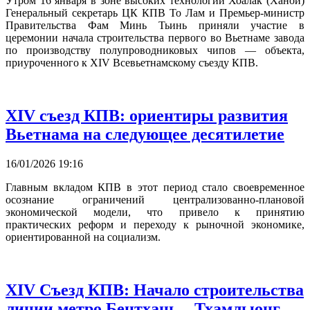
Утром 16 января в зоне высоких технологий Хоалак (Ханой)
Генеральный секретарь ЦК КПВ То Лам и Премьер-министр
Правительства Фам Минь Тьинь приняли участие в
церемонии начала строительства первого во Вьетнаме завода
по производству полупроводниковых чипов — объекта,
приуроченного к XIV Всевьетнамскому съезду КПВ.
XIV съезд КПВ: ориентиры развития
Вьетнама на следующее десятилетие
16/01/2026 19:16
Главным вкладом КПВ в этот период стало своевременное
осознание ограничений централизованно-плановой
экономической модели, что привело к принятию
практических реформ и переходу к рыночной экономике,
ориентированной на социализм.
XIV Съезд КПВ: Начало строительства
линии метро Бентхань – Тхамлыонг