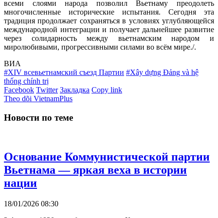
всеми слоями народа позволил Вьетнаму преодолеть
многочисленные исторические испытания. Сегодня эта
традиция продолжает сохраняться в условиях углубляющейся
международной интеграции и получает дальнейшее развитие
через солидарность между вьетнамским народом и
миролюбивыми, прогрессивными силами во всём мире./.
ВИА
#XIV всевьетнамский съезд Партии
#Xây dựng Đảng và hệ
thống chính trị
Facebook
Twitter
Закладка
Copy link
Theo dõi VietnamPlus
Новости по теме
Основание Коммунистической партии
Вьетнама — яркая веха в истории
нации
18/01/2026 08:30