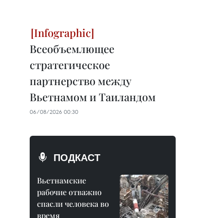
Всеобъемлющее
стратегическое
партнерство между
Вьетнамом и Таиландом
06/08/2026 00:30
ПОДКАСТ
Вьетнамские
рабочие отважно
спасли человека во
время