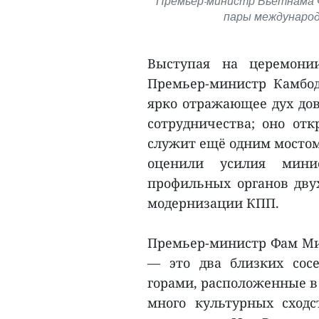
Премьер-министр Вьетнама 
пары международ
Выступая на церемони
Премьер-министр Камбод
ярко отражающее дух дов
сотрудничества; оно от
служит ещё одним мостом
оценили усилия минис
профильных органов двух
модернизации КПП.
Премьер-министр Фам Ми
— это два близких сос
горами, расположенные в
много культурных сход