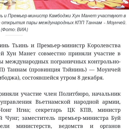
ь и Премьер-министр Камбоджи Хун Манет участвуют в
ю открытия пары международных КПП Таннам – Моунчей.
(Фото: ВИА)
инь Тьинь и Премьер-министр Королевства
й Хун Манет совместно приняли участие в
ы международных пограничных контрольно-
П) Таннам (провинция Тэйнинь) — Моунчей
боджа), состоявшейся утром 8 декабря.
риняли участие член Политбюро, начальник
 управления Вьетнамской народной армии,
Чонг Нгиа; секретарь ЦК КПВ, министр
й Чунг; заместитель премьер-министра Буй
ели министерств, ведомств и органов