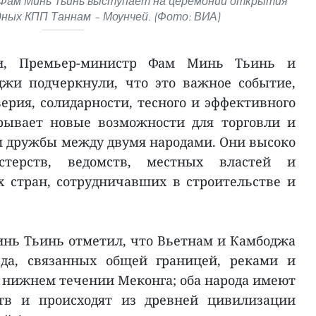
Фам Минь Тьинь выступает на церемонии открытия
ных КПП Таннам – Моунчей. (Фото: ВИА)
и, Премьер-министр Фам Минь Тьинь и
жи подчеркнули, что это важное событие,
ерия, солидарности, тесного и эффективного
крывает новые возможности для торговли и
 дружбы между двумя народами. Они высоко
терств, ведомств, местных властей и
 стран, сотрудничавших в строительстве и
нь Тьинь отметил, что Вьетнам и Камбоджа
еда, связанных общей границей, реками и
 нижнем течении Меконга; оба народа имеют
ств и происходят из древней цивилизации