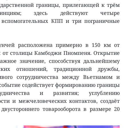
ударственной границы, прилегающей к трём
винциям; здесь действуют четыре
 вспомогательных КПП и три пограничные
нчей расположена примерно в 150 км от
м от столицы Камбоджи Пномпеня. Открытие
ажное значение, способствуя дальнейшему
дских отношений, традиционной дружбы,
чивого сотрудничества между Вьетнамом и
 событие содействует формированию границы
удничества и развития; углублению
сти и межчеловеческих контактов, создаёт
двустороннего товарооборота в размере 20