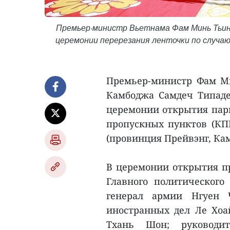
Премьер-министр Вьетнама Фам Минь Тьин
церемонии перерезания ленточки по случа
Премьер-министр Фам М
Камбоджа Самдеч Типаде
церемонии открытия пар
пропускных пунктов (КП
(провинция Прейвэнг, Кам
В церемонии открытия п
Главного политического
генерал армии Нгуен 
иностранных дел Ле Хоа
Тхань Шон; руководит