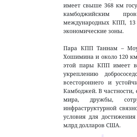
имеет свыше 368 км гос
камбоджийским про
международных КПП, 13
экономические зоны.
Пара КПП Таннам – Моу
Хошимина и около 120 к
этой пары КПП имеет в
укреплению добрососе
всестороннего и устой
Камбоджей. В частности,
мира, дружбы, сотр
инфраструктурной связно
условия для достижения 
млрд долларов США.