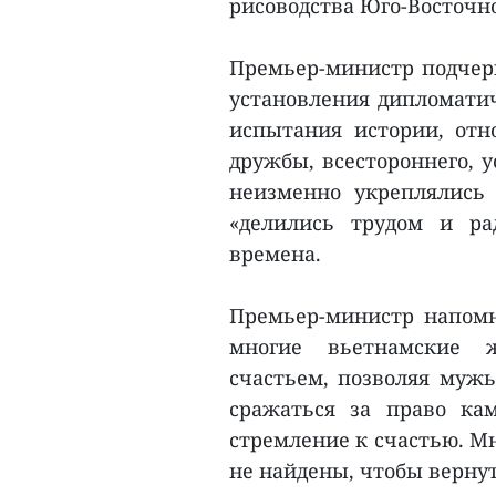
рисоводства Юго-Восточн
Премьер-министр подчерк
установления дипломатич
испытания истории, отн
дружбы, всестороннего, у
неизменно укреплялись 
«делились трудом и ра
времена.
Премьер-министр напомн
многие вьетнамские
счастьем, позволяя мужь
сражаться за право ка
стремление к счастью. Мн
не найдены, чтобы вернут