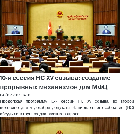
10-я сессия НС XV созыва: создание
прорывных механизмов для МФЦ
04/12/2025 14:02
Продолжая программу 10-й сессий НС XV созыва, во второй
половине дня 4 декабря депутаты Национального собрания (НС)
обсудили в группах два важных вопроса: