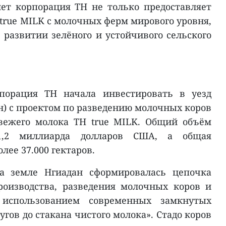
ет корпорация TH не только предоставляет
true MILK с молочных ферм мирового уровня,
 развитии зелёного и устойчивого сельского
рпорация TH начала инвестировать в уезд
н) с проектом по разведению молочных коров
свежего молока TH true MILK. Общий объём
1,2 миллиарда долларов США, а общая
лее 37.000 гектаров.
а земле Нгиадан сформировалась цепочка
роизводства, разведения молочных коров и
 использованием современных замкнутых
угов до стакана чистого молока». Стадо коров