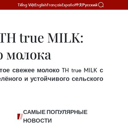
Tiếng Việt
English
Français
Español
Русский
中文
TH true MILK:
о молока
ое свежее молоко TH true MILK с
лёного и устойчивого сельского
САМЫЕ ПОПУЛЯРНЫЕ
НОВОСТИ