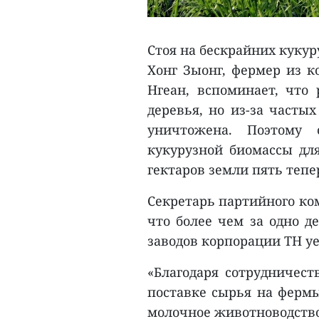
Стоя на бескрайних кукур
Хонг Зыонг, фермер из к
Нгеан, вспоминает, что
деревья, но из-за часты
уничтожена. Поэтому
кукурузной биомассы дл
гектаров земли пять теп
Секретарь партийного ком
что более чем за одно д
заводов корпорации TH уе
«Благодаря сотрудничест
поставке сырья на ферм
молочное животноводство