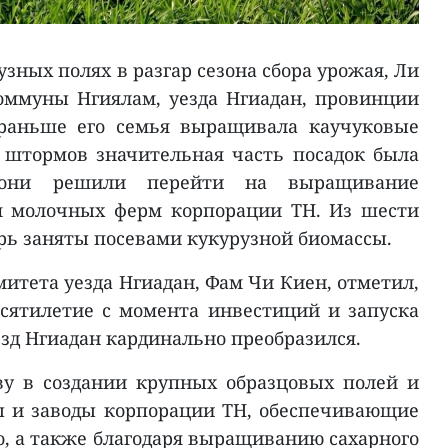
узных полях в разгар сезона сбора урожая, Ли
оммуны Нгиялам, уезда Нгиадан, провинции
 раньше его семья выращивала каучуковые
х штормов значительная часть посадок была
 они решили перейти на выращивание
я молочных ферм корпорации TH. Из шести
ерь заняты посевами кукурузной биомассы.
итета уезда Нгиадан, Фам Чи Киен, отметил,
есятилетие с момента инвестиций и запуска
зд Нгиадан кардинально преобразился.
ву в создании крупных образцовых полей и
ы и заводы корпорации TH, обеспечивающие
, а также благодаря выращиванию сахарного