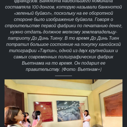
французов. Банкнота наибольшего номинала
составляла 100 донгов, которую называли банкнотой
«зеленый буйвол», поскольку на ее оборотной
стороне было изображение буйвола. Говоря о
строительстве первой фабрики по печатанию денег,
нужно отдать должное мелкому землевладельцу-
патриоту До Динь Тиену. В то время До Динь Тиен
потратил большое состояние на покупку ханойской
типографии «Таупин», одной из двух крупнейших и
самых современных полиграфических фабрик
Вьетнама на то время. Он подарил ее
правительству. (Фото: Вьетнам+)