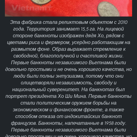
Эта фабрика стала реликтовым объектом с 2010
года. Территория занимает 15,5 га. На лицевой
стороне банкноты изображен дядя Хо, рядом с
цветами риса и фермером, усердно работающим на
размытом фоне. Образ выражает стремление к
свободной, благополучной и счастливой жизни.
Первые банкноты независимого Вьетнама были
довольно простыми и не очень хорошего качества, но
люди были полны энтузиазма, потому что они
олицетворяли независимость, свободу и
национальный суверенитет. На банкнотах был
портрет президента Хо Ши Мина. Первые банкноты
стали политическим оружием борьбы на
экономическом и финансовом фронте, а также
способом отказа от индокитайских банкнот
французов. Банкноты, напечатанные в 1958 году.
Первые банкноты независимого Вьетнама были
довольно простыми и не очень хорошего качества, но