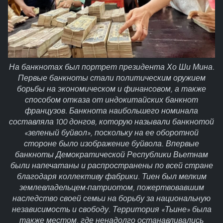
На банкнотах был портрет президента Хо Ши Мина.
Первые банкноты стали политическим оружием
борьбы на экономическом и финансовом, а также
способом отказа от индокитайских банкнот
французов. Банкнота наибольшего номинала
составляла 100 донгов, которую называли банкнотой
«зеленый буйвол», поскольку на ее оборотной
стороне было изображение буйвола. Впервые
банкноты Демократической Республики Вьетнам
были напечатаны и распространены по всей стране
благодаря коллективу фабрики. Тиен был мелким
землевладельцем-патриотом, пожертвовавшим
наследство своей семьи на борьбу за национальную
независимость и свободу. Территория «Тьине» была
также местом, где ненадолго останавливались