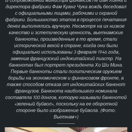
В сопровождении министра финансов Ле Ван Хиена и
директора фабрики Фам Куанг Чука вождь беседовал
с официальными лицами, рабочими и охраной
фабрики. Большинство этапов в процессе печатания
денег выполнялись вручную. Несмотря на их низкое
качество и эстетическую ценность, вьетнамские
банкноты, произведенные в то время, стали
исторической вехой в стране, когда они были
официально использованы 3 февраля 1946 года,
заменив французский индокитайский пиастр. На
банкнотах был портрет президента Хо Ши Мина.
Первые банкноты стали политическим оружием
борьбы на экономическом и финансовом фронте, а
также способом отказа от индокитайских банкнот
французов. Банкнота наибольшего номинала
составляла 100 донгов, которую называли банкнотой
«зеленый буйвол», поскольку на ее оборотной
стороне было изображение буйвола. (Фото:
Вьетнам+)