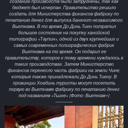
созданию производств были затруднены, так как
бюджет был исчерпан. Правительство решило
создать для Министерства финансов фабрику по
печатанию денег для выпуска банкнот независимого
Вьетнама. В то время До Динь Тиен потратил
большое состояние на покупку ханойской
типографии «Таупин», одной из двух крупнейших и
самых современных полиграфических фабрик
Вьетнама на то время. Он подарил ее
правительству, которое к тому времени нуждалось в
таких производствах. Затем Министерство
финансов перенесло часть фабрики на земли Чине,
которые также принадлежали До Динь Тиену. В
провинции Хоабинь туристы могут посетить
первую во Вьетнаме фабрику по печатанию денег
под названием «Тьине» (Фото: Вьетнам+)