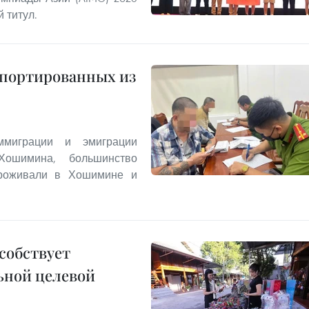
 титул.
епортированных из
миграции и эмиграции
Хошимина, большинство
проживали в Хошимине и
собствует
ьной целевой