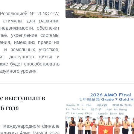
 Резолюцией № 21-NQ/TW,
 стимулы для развития
 недвижимости, обеспечит
льё, укрепление системы
ления, имеющих право на
 и земельных участков,
ья, доступного жилья и
кже будет способствовать
азумного уровня.
е выступили в
6 года
 в международном финале
мпиады Азии (AIMO) 2026