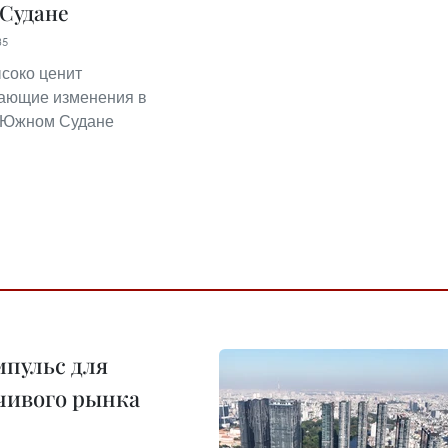
Судане
35
соко ценит
ающие изменения в
в Южном Судане
пульс для
чивого рынка