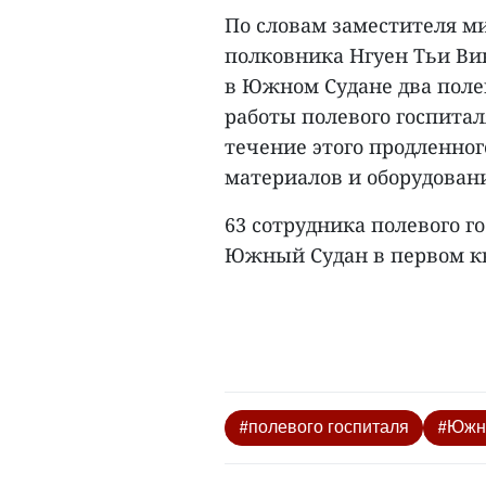
По словам заместителя ми
полковника Нгуен Тьи Ви
в Южном Судане два полев
работы полевого госпитал
течение этого продленног
материалов и оборудования
63 сотрудника полевого г
Южный Судан в первом ква
#полевого госпиталя
#Южн