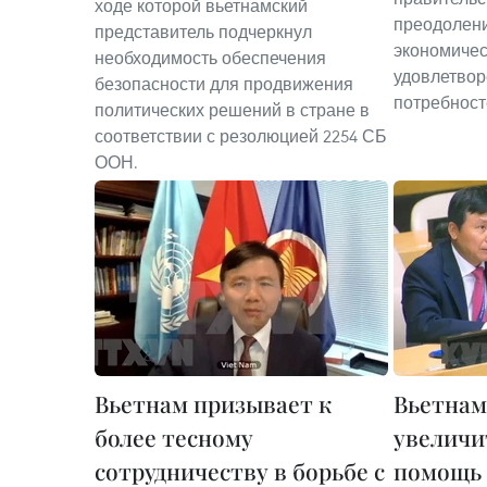
ходе которой вьетнамский
преодолени
представитель подчеркнул
экономичес
необходимость обеспечения
удовлетвор
безопасности для продвижения
потребност
политических решений в стране в
соответствии с резолюцией 2254 СБ
ООН.
Вьетнам призывает к
Вьетнам
более тесному
увеличи
сотрудничеству в борьбе с
помощь 