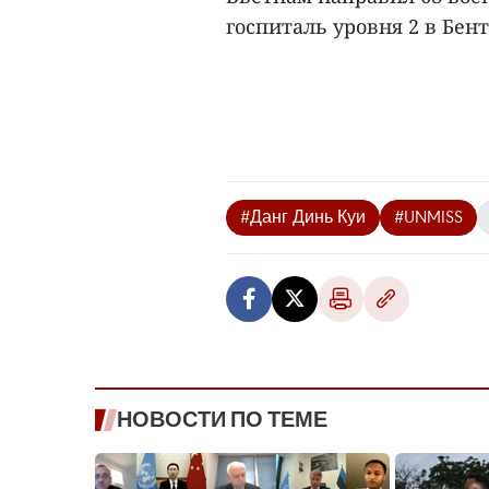
госпиталь уровня 2 в Бент
#Данг Динь Куи
#UNMISS
НОВОСТИ ПО ТЕМЕ