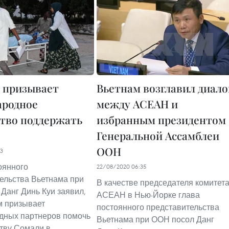
 призывает
Вьетнам возглавил диало
ародное
между АСЕАН и
тво поддержать
избранным президентом
Генеральной Ассамблеи
ООН
43
оянного
22/08/2020 06:35
ельства Вьетнама при
В качестве председателя комитет
Данг Динь Куи заявил,
АСЕАН в Нью-Йорке глава
м призывает
постоянного представительства
дных партнеров помочь
Вьетнама при ООН посол Данг
тву Сомали в