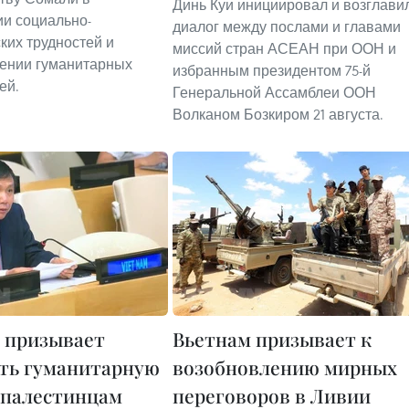
Динь Куи инициировал и возглави
и социально-
диалог между послами и главами
ких трудностей и
миссий стран АСЕАН при ООН и
ении гуманитарных
избранным президентом 75-й
ей.
Генеральной Ассамблеи ООН
Волканом Бозкиром 21 августа.
 призывает
Вьетнам призывает к
ть гуманитарную
возобновлению мирных
палестинцам
переговоров в Ливии