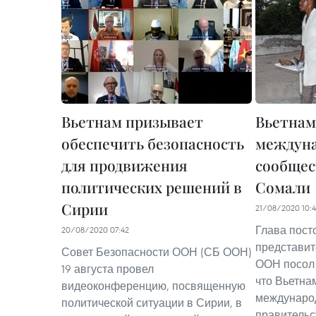
Вьетнам призывает
Вьетнам
обеспечить безопасность
междун
для продвижения
сообщес
политических решений в
Сомали
Сирии
21/08/2020 10:
Глава пост
20/08/2020 07:42
представит
Совет Безопасности ООН (СБ ООН)
ООН посол 
19 августа провел
что Вьетна
видеоконференцию, посвященную
междунаро
политической ситуации в Сирии, в
правительс