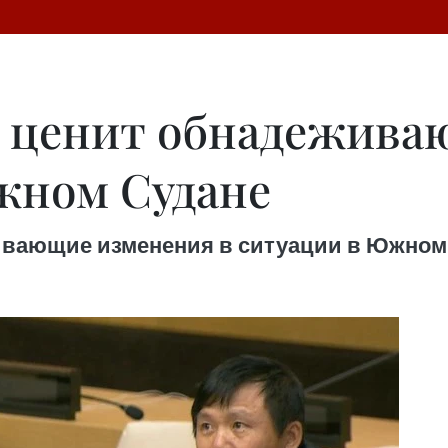
о ценит обнадежива
жном Судане
ивающие изменения в ситуации в Южном