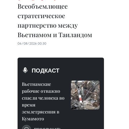
Всеобъемлющее
стратегическое
партнерство между
Вьетнамом и Таиландом
06/08/2026 00:30
ПОДКАСТ
Вьетнамские
рабочие отважно
спасли человека во
время
землетрясения в
Кумамото