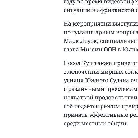
году во время видеоконфе
ситуации в африканской с
На мероприятии выступил
по гуманитарным вопрос
Марк Лоуок, специальный
глава Миссии ООН в Южно
Посол Куи также приветс
заключении мирных согла
усилия Южного Судана оч
с различными проблемами,
нехваткой продовольствия
соблюдается режим прекр
принять эффективные ре
среди местных общин.