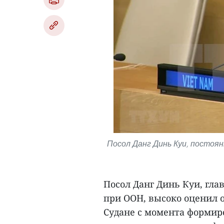
Посол Данг Динь Куи, постоя
Посол Данг Динь Куи, гла
при ООН, высоко оценил
Судане с момента формир