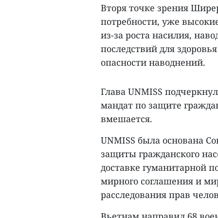
Вторя точке зрения Ширер
потребности, уже высокие
из-за роста насилия, нав
последствий для здоровья
опасности наводнений.
Глава UNMISS подчеркнул,
мандат по защите гражда
вмешается.
UNMISS была основана Сов
защиты гражданского нас
доставке гуманитарной п
мирного соглашения и мир
расследования прав чело
Вьетнам направил 68 вое