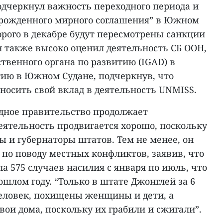
дчеркнул важность переходного периода и
зрожденного мирного соглашения” в Южном
орого в декабре будут пересмотрены санкции
н также высоко оценил деятельность СБ ООН,
венного органа по развитию (IGAD) в
тию в Южном Судане, подчеркнув, что
носить свой вклад в деятельность UNMISS.
одное правительство продолжает
еятельность продвигается хорошо, поскольку
 и губернаторы штатов. Тем не менее, он
по поводу местных конфликтов, заявив, что
 575 случаев насилия с января по июль, что
ошлом году. “Только в штате Джонглей за 6
человек, похищены женщины и дети, а
ои дома, поскольку их грабили и сжигали”.