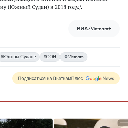
иу (Южный Судан) в 2018 году./.
ВИА/Vietnam+
#Южном Судане
#ООН
Vietnam
Подписаться на ВьетнамПлюс