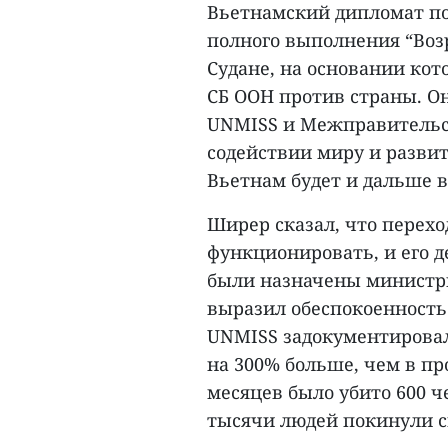
Вьетнамский дипломат по
полного выполнения “Во
Судане, на основании кот
СБ ООН против страны. О
UNMISS и Межправительст
содействии миру и разви
Вьетнам будет и дальше в
Ширер сказал, что перех
функционировать, и его д
были назначены министры
выразил обеспокоенность 
UNMISS задокументировала
на 300% больше, чем в пр
месяцев было убито 600 
тысячи людей покинули св