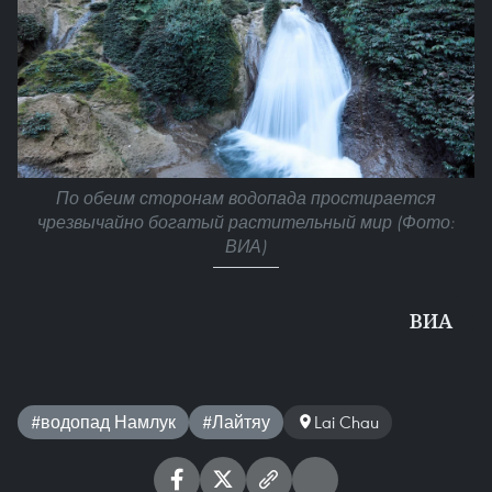
По обеим сторонам водопада простирается
чрезвычайно богатый растительный мир (Фото:
ВИА)
ВИА
#водопад Намлук
#Лайтяу
Lai Chau