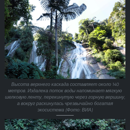
Высота верхнего каскада составляет около 140
метров. Издалека поток воды напоминает мягкую
шелковую ленту, перекинутую через горную вершину,
а вокруг раскинулась чрезвычайно богатая
экосистема (Фото: ВИА)