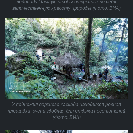
водопаду Намлук, чтобы открыть для себя
величественную красоту природы (Фото: ВИА)
У подножия верхнего каскада находится ровная
площадка, очень удобная для отдыха посетителей
(Фото: ВИА)