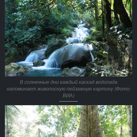
В солнечные дни каждый каскад водопада
напоминает живописную пейзажную картину (Фото:
ВИА)