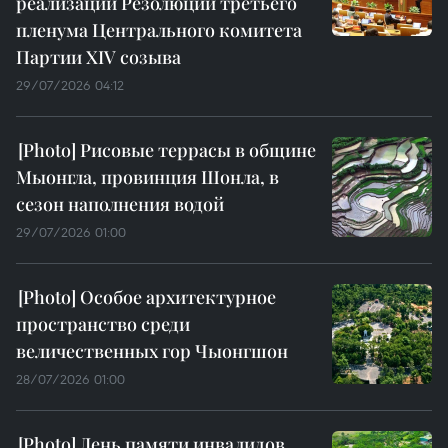
реализации Резолюции третьего
пленума Центрального комитета
Партии XIV созыва
29/07/2026 04:12
Рисовые террасы в общине
Мыонгла, провинция Шонла, в
сезон наполнения водой
29/07/2026 01:00
Особое архитектурное
пространство среди
величественных гор Чыонгшон
28/07/2026 01:00
День памяти инвалидов